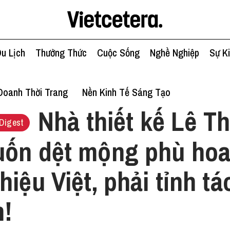
u Lịch
Thưởng Thức
Cuộc Sống
Nghề Nghiệp
Sự K
Doanh Thời Trang
Nền Kinh Tế Sáng Tạo
Nhà thiết kế Lê T
Digest
uốn dệt mộng phù ho
hiệu Việt, phải tỉnh tá
h!