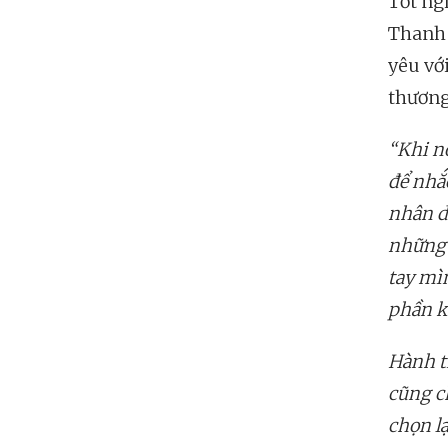
Tốt ng
Thanh 
yêu vớ
thương
“Khi nó
để nhắ
nhân d
những 
tay mìn
phần kh
Hành t
cũng c
chọn lạ