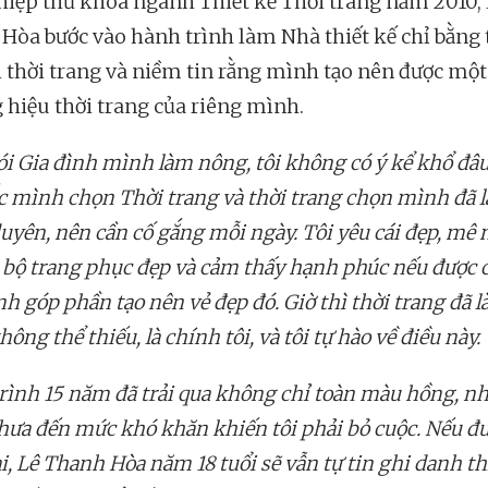
hiệp thủ khoa ngành Thiết kế Thời trang năm 2010,
Hòa bước vào hành trình làm Nhà thiết kế chỉ bằng 
i thời trang và niềm tin rằng mình tạo nên được một
 hiệu thời trang của riêng mình.
i Gia đình mình làm nông, tôi không có ý kể khổ đâu,
c mình chọn Thời trang và thời trang chọn mình đã 
uyên, nên cần cố gắng mỗi ngày. Tôi yêu cái đẹp, mê 
bộ trang phục đẹp và cảm thấy hạnh phúc nếu được 
h góp phần tạo nên vẻ đẹp đó. Giờ thì thời trang đã l
ông thể thiếu, là chính tôi, và tôi tự hào về điều này.
rình 15 năm đã trải qua không chỉ toàn màu hồng, n
hưa đến mức khó khăn khiến tôi phải bỏ cuộc. Nếu đ
i, Lê Thanh Hòa năm 18 tuổi sẽ vẫn tự tin ghi danh th