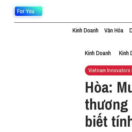
For You
Kinh Doanh
Văn Hóa
D
Kinh Doanh
Kinh 
Vietnam Innovators 
Hòa: M
thương 
biết tín