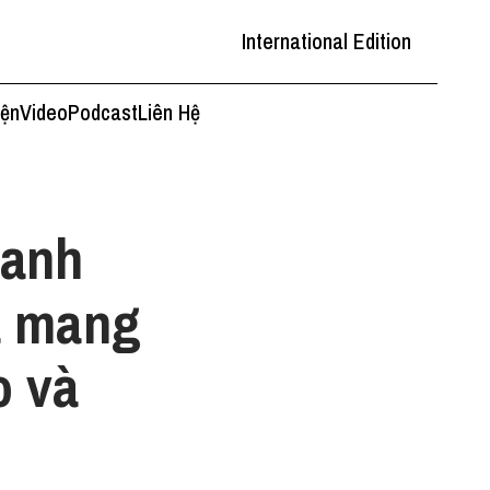
International Edition
iện
Video
Podcast
Liên Hệ
hanh
a mang
o và