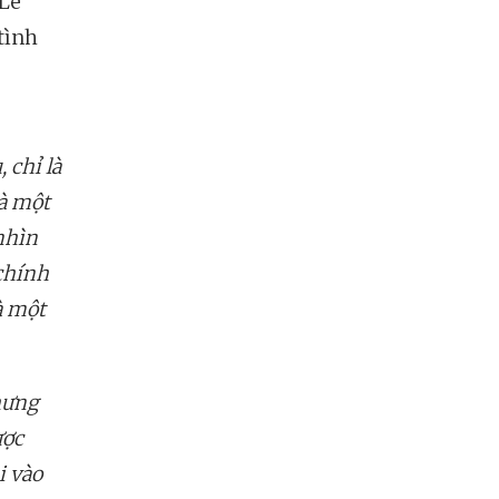
 Lê
tình
 chỉ là
là một
nhìn
chính
à một
hưng
ược
i vào