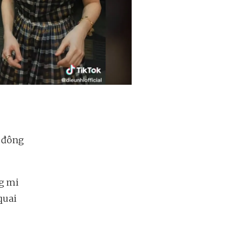
ố đông
ng mi
quai