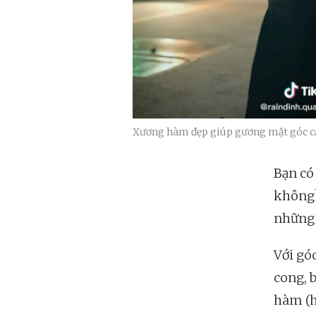
Xương hàm đẹp giúp gương mặt góc cạ
Bạn có
không?
những
Với gó
cong, 
hàm (ha