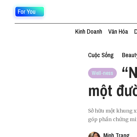
For You
Kinh Doanh
Văn Hóa
D
Cuộc Sống
Beaut
“N
Well-ness
một đư
Sở hữu một khung xư
góp phần chứng min
Minh Trang