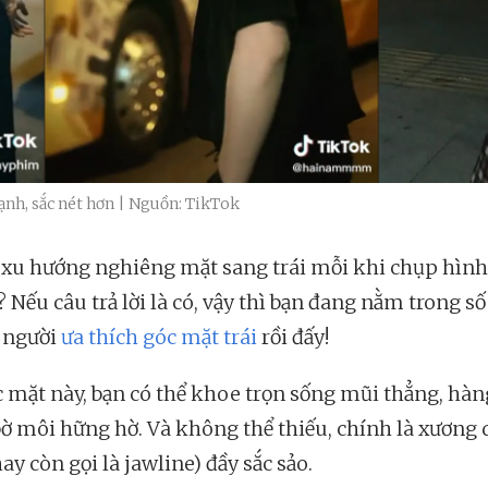
nh, sắc nét hơn | Nguồn: TikTok
 xu hướng nghiêng mặt sang trái mỗi khi chụp hình
 Nếu câu trả lời là có, vậy thì bạn đang nằm trong s
 người
ưa thích góc mặt trái
rồi đấy!
c mặt này, bạn có thể khoe trọn sống mũi thẳng, hà
bờ môi hững hờ. Và không thể thiếu, chính là xương 
y còn gọi là jawline) đầy sắc sảo.