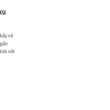
xu
hấy vô
 gần
tính với