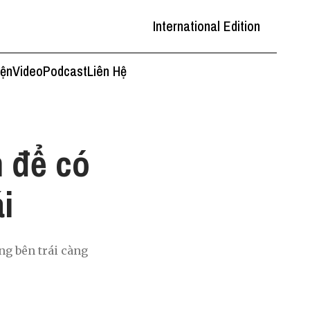
International Edition
iện
Video
Podcast
Liên Hệ
h để có
i
ng bên trái càng