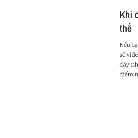
Khi 
thế
Nếu bạ
số vid
đây, nh
điểm n