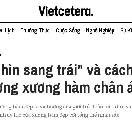
u Lịch
Thưởng Thức
Cuộc Sống
Nghề Nghiệp
Sự K
y
hìn sang trái" và các
ờng xương hàm chân á
ơng hàm đẹp là xu hướng của giới trẻ. Trào lưu nhìn sa
h uy lực của xương hàm đẹp với tổng thể nhan sắc.