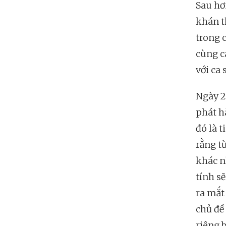
Sau hơ
khán t
trong c
cùng c
với ca
Ngày 2
phát h
đó là 
rằng t
khác n
tính sẽ
ra mắ
chủ đề
riêng b