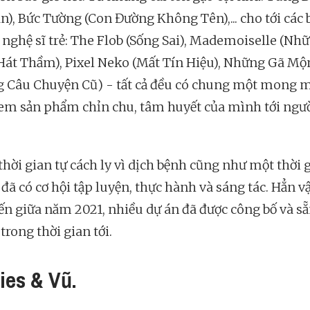
), Bức Tường (Con Đường Không Tên),... cho tới các 
 nghệ sĩ trẻ: The Flob (Sống Sai), Mademoiselle (Nh
Hát Thầm), Pixel Neko (Mất Tín Hiệu), Những Gã M
 Câu Chuyện Cũ) - tất cả đều có chung một mong 
em sản phẩm chỉn chu, tâm huyết của mình tới ngư
thời gian tự cách ly vì dịch bệnh cũng như một thời 
 đã có cơ hội tập luyện, thực hành và sáng tác. Hẳn 
ến giữa năm 2021, nhiều dự án đã được công bố và s
trong thời gian tới.
lies & Vũ.