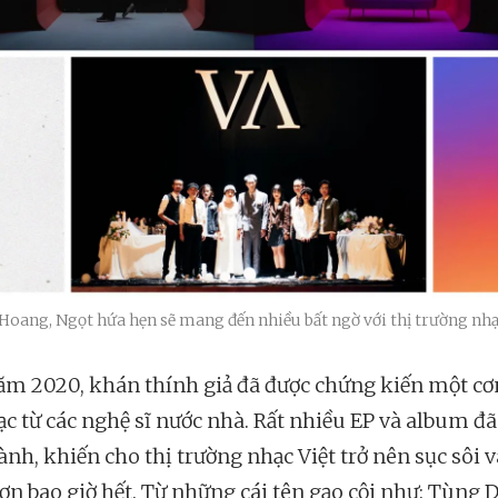
 Hoang, Ngọt hứa hẹn sẽ mang đến nhiều bất ngờ với thị trường nh
ăm 2020, khán thính giả đã được chứng kiến một cơ
c từ các nghệ sĩ nước nhà. Rất nhiều EP và album đã
ành, khiến cho thị trường nhạc Việt trở nên sục sôi v
ơn bao giờ hết. Từ những cái tên gạo cội như: Tùng