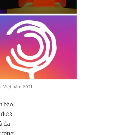
ạc Việt năm 2021
n bão
 được
à đa
 Dương