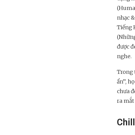
(Human
nhạc &
Tiếng 
(Những
được đ
nghe.
Trong 
ẩn”, họ
chưa đ
ra mắt 
Chil