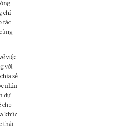
lòng
g chỉ
p tác
 cùng
về việc
ng với
chia sẻ
óc nhìn
m dự
ẽ cho
ca khúc
c thái