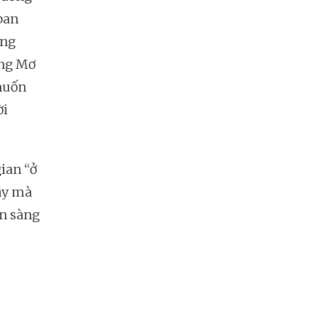
ban
ững
ộng Mơ
muốn
ời
gian “ở
vậy mà
ẵn sàng