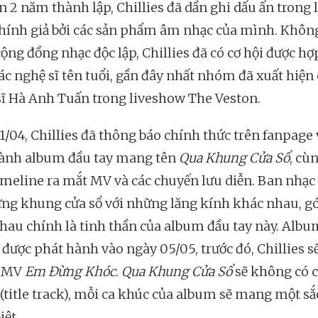
n 2 năm thành lập, Chillies đã dần ghi dấu ấn trong 
hính giả bởi các sản phẩm âm nhạc của mình. Khôn
ộng đồng nhạc độc lập, Chillies đã có cơ hội được hợ
ác nghệ sĩ tên tuổi, gần đây nhất nhóm đã xuất hiện
 sĩ Hà Anh Tuấn trong liveshow The Veston.
1/04, Chillies đã thông báo chính thức trên fanpage 
ành album đầu tay mang tên
Qua Khung Cửa Sổ
, cù
timeline ra mắt MV và các chuyến lưu diễn. Ban nhạc 
ừng khung cửa sổ với những lăng kính khác nhau, g
hau chính là tinh thần của album đầu tay này. Albu
 được phát hành vào ngày 05/05, trước đó, Chillies s
t MV
Em Đừng Khóc
.
Qua Khung Cửa Sổ
sẽ không có 
 (title track), mỗi ca khúc của album sẽ mang một sắ
iệt.