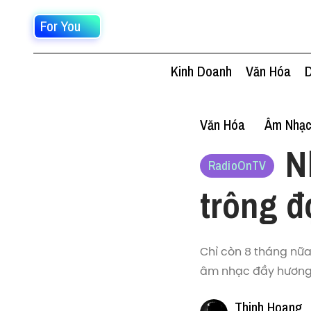
For You
Kinh Doanh
Văn Hóa
D
Văn Hóa
Âm Nhạ
N
RadioOnTV
trông đ
Chỉ còn 8 tháng nữa
âm nhạc đầy hương v
Thinh Hoang