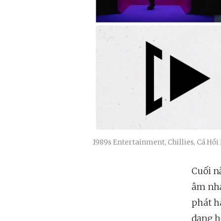
1989s Entertainment, Chillies, Cá Hồi
Cuối n
âm nhạ
phát h
dạng h