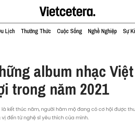
u Lịch
Thưởng Thức
Cuộc Sống
Nghề Nghiệp
Sự K
c
hững album nhạc Việt
ợi trong năm 2021
 là kết thúc năm, người hâm mộ đang có cơ hội được th
ị đến từ nghệ sĩ yêu thích của mình.