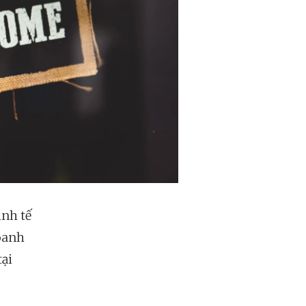
inh tế
doanh
tại