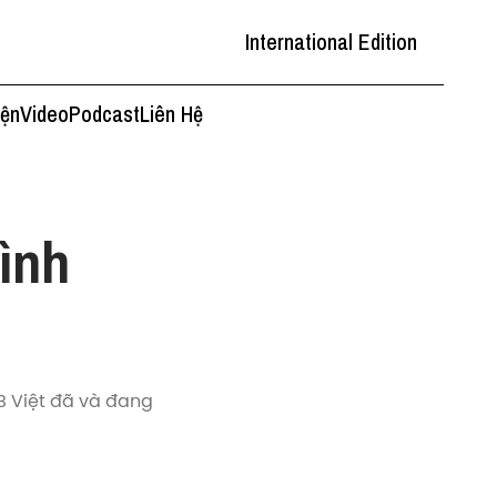
International Edition
iện
Video
Podcast
Liên Hệ
hình
B Việt đã và đang