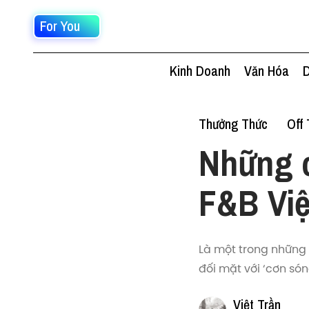
For You
Kinh Doanh
Văn Hóa
D
Thưởng Thức
Off
Những c
F&B Vi
Là một trong những 
đối mặt với ‘cơn só
Việt Trần