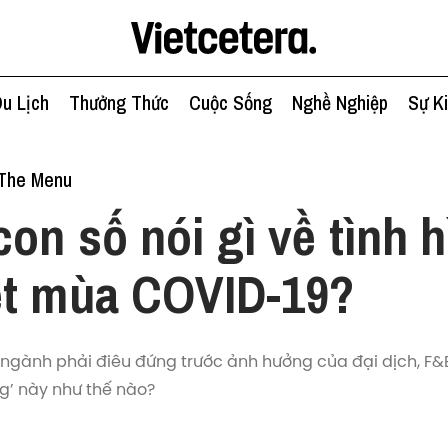
u Lịch
Thưởng Thức
Cuộc Sống
Nghề Nghiệp
Sự K
 The Menu
on số nói gì về tình 
ệt mùa COVID-19?
ngành phải điêu đứng trước ảnh hưởng của đại dịch, F&
ng’ này như thế nào?