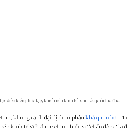
tục diễn biến phức tạp, khiến nền kinh tế toàn cầu phải lao đao.
 Nam, khung cảnh đại dịch có phần
khả quan hơn
. T
 nền kinh tế Việt đang chịu nhiều sự ‘chấn động’ là đ