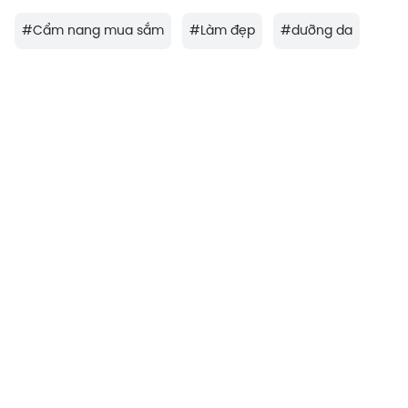
#
Cẩm nang mua sắm
#
Làm đẹp
#
dưỡng da