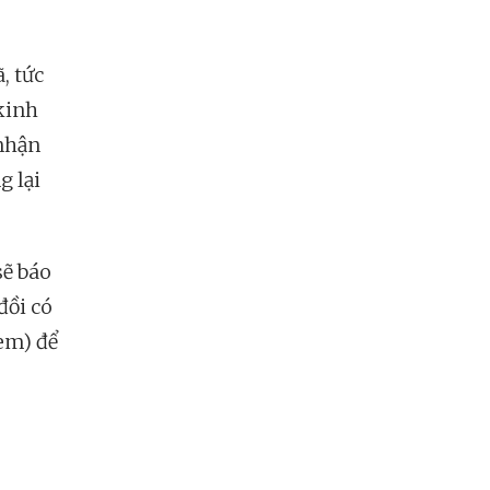
, tức
 kinh
 nhận
g lại
sẽ báo
đồi có
em) để