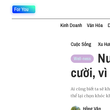
For You
Kinh Doanh
Văn Hóa
D
Cuộc Sống
Xu Hư
Nư
Well-ness
cười, vì
Ai cũng biết ta sẽ k
thể lại chọn khóc kh
Hồng Vân