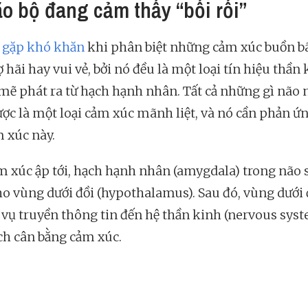
ão bộ đang cảm thấy “bối rối”
o
gặp khó khăn
khi phân biệt những cảm xúc buồn bã
ợ hãi hay vui vẻ, bởi nó đều là một loại tín hiệu thần
ẽ phát ra từ hạch hạnh nhân. Tất cả những gì não
ược là một loại cảm xúc mãnh liệt, và nó cần phản ứn
m xúc này.
m xúc ập tới, hạch hạnh nhân (amygdala) trong não 
ho vùng dưới đồi (hypothalamus). Sau đó, vùng dưới 
vụ truyền thông tin đến hệ thần kinh (nervous syst
ch cân bằng cảm xúc.