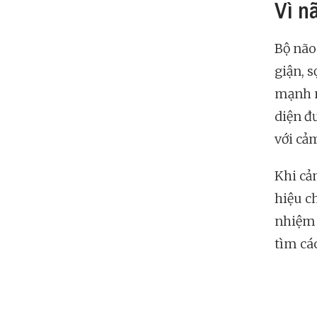
Vì n
Bộ nã
giận, s
mạnh m
diện đ
với cả
Khi cả
hiệu c
nhiệm 
tìm cá