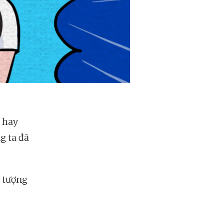
n hay
g ta đã
n tượng