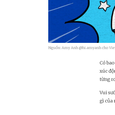
Nguồn: Amy Anh @hi.amyanh cho Vie
Có bao
xúc độ
từng r
Vui sư
gì của