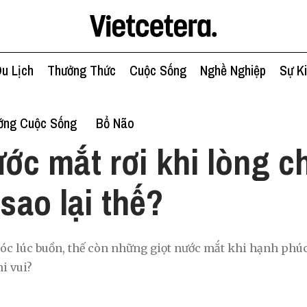
u Lịch
Thưởng Thức
Cuộc Sống
Nghề Nghiệp
Sự K
ớng Cuộc Sống
Bổ Não
ớc mắt rơi khi lòng c
 sao lại thế?
hóc lúc buồn, thế còn những giọt nước mắt khi hạnh phúc 
i vui?