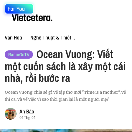
For You
Văn Hóa
Nghệ Thuật & Thiết Kế
Ocean Vuong: Viết
RadioOnTV
một cuốn sách là xây một cái
nhà, rồi bước ra
Ocean Vuong chia sẻ gì về tập thơ mới "Time is a mother", về
thi ca, và về việc vì sao thời gian lại là một người mẹ?
An Bảo
04 Thg 04