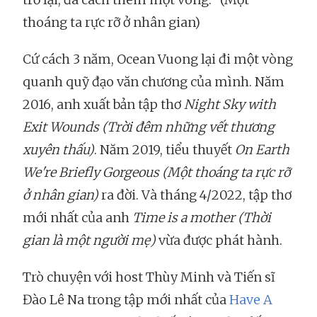
thoáng ta rực rỡ ở nhân gian)
Cứ cách 3 năm, Ocean Vuong lại đi một vòng
quanh quỹ đạo văn chương của mình. Năm
2016, anh xuất bản tập thơ
Night Sky with
Exit Wounds (Trời đêm những vết thương
xuyên thấu)
. Năm 2019, tiểu thuyết
On Earth
We're Briefly Gorgeous (Một thoáng ta rực rỡ
ở nhân gian)
ra đời. Và tháng 4/2022, tập thơ
mới nhất của anh
Time is a mother
(Thời
gian là một người mẹ)
vừa được phát hành.
Trò chuyện với host Thùy Minh và Tiến sĩ
Đào Lê Na trong tập mới nhất của
Have A