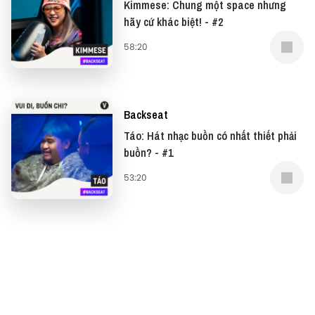
Kimmese: Chung một space nhưng
THÔNG TIN TẬP
hãy cứ khác biệt! - #2
Host
:
Uy Lê
58:20
Guest
: Low G (Nguyễn Hoàng Long), Rapper
Backseat
Podcast show
:
Backseat
Táo: Hát nhạc buồn có nhất thiết phải
buồn? - #1
53:20