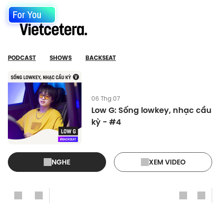
For You
PODCAST
SHOWS
BACKSEAT
06 Thg 07
Low G: Sống lowkey, nhạc cầu
kỳ - #4
NGHE
XEM VIDEO