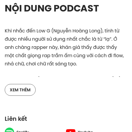
NỘI DUNG PODCAST
Khi nhắc đến Low G (Nguyễn Hoàng Long), tính từ
được nhiều người sử dụng nhất chắc là từ “lạ”. Ở
anh chàng rapper này, khán giả thấy được thấy
một chất giọng rap trầm ấm cùng với cách đi flow,
nhả chữ, chơi chữ rất sáng tạo.
Những tác phẩm thành công của Low G có thể kể
đến là Không Thích, Chán Gái 707, Càng Cua, Tán
XEM THÊM
Gái 505,… Bài hát mới nhất Phân Thân phát hành hồi
tháng 5/2022 cũng đã đạt hơn 2,5 triệu views, một
con số đáng kể trên nền tảng YouTube.
Liên kết
Đa số khán giả biết đến Low G trong vai trò người