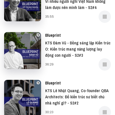
Vì nhiều người nghĩ Việt Nam không
team@vietcetera.com
làm được nên mình làm - S2#4
35:55
Blueprint
KTS Đàm Vũ - Đồng sáng lập Kiến trúc
O: Kiến trúc mang năng lượng lay
động con người - S2#3
36:29
Blueprint
KTS Lê Nhật Quang, Co-founder QBA
Architects: Đố kiến trúc sư biết chủ
nhà nghĩ gì? - S2#2
30:23