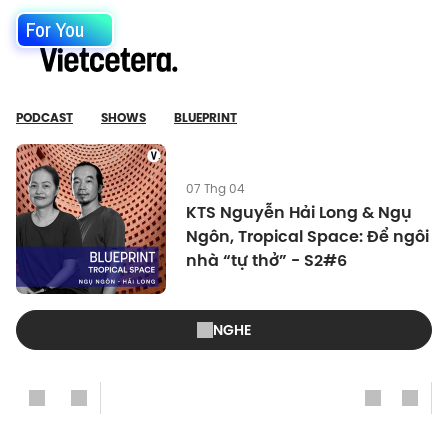
For You
PODCAST
SHOWS
BLUEPRINT
07 Thg 04
KTS Nguyễn Hải Long & Ngụ
Ngôn, Tropical Space: Để ngôi
nhà “tự thở” - S2#6
NGHE