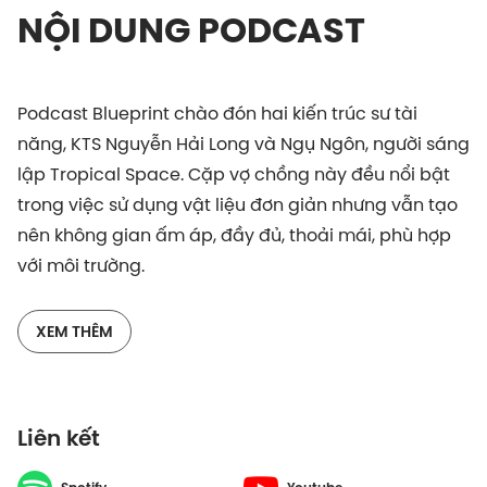
NỘI DUNG PODCAST
Podcast Blueprint chào đón hai kiến trúc sư tài
năng, KTS Nguyễn Hải Long và Ngụ Ngôn, người sáng
lập Tropical Space. Cặp vợ chồng này đều nổi bật
trong việc sử dụng vật liệu đơn giản nhưng vẫn tạo
nên không gian ấm áp, đầy đủ, thoải mái, phù hợp
với môi trường.
Thiết kế nhà ở trong Việt Nam hiện đại thường đóng
XEM THÊM
kín với những phòng có tường dày để sử dụng điều
hòa không khí. Tuy nhiên, Tropical Space đã đem
đến những thiết kế có tính thông thoáng, cho phép
Liên kết
ngôi nhà "tự thở", bằng vật liệu gạch nung.