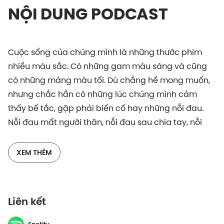
NỘI DUNG PODCAST
Cuộc sống của chúng mình là những thước phim
nhiều màu sắc. Có những gam màu sáng và cũng
có những mảng màu tối. Dù chẳng hề mong muốn,
nhưng chắc hẳn có những lúc chúng mình cảm
thấy bế tắc, gặp phải biến cố hay những nỗi đau.
Nỗi đau mất người thân, nỗi đau sau chia tay, nỗi
đau bị phản bội, nỗi đau bị bỏ rơi... Vậy làm thế nào
để đối mặt và vượt qua nỗi đau, gượng mình đứng
XEM THÊM
dậy?
Trong hành trình rong ruổi khắp mọi nơi, Dế cũng đã
Liên kết
từng chứng kiến những con người gặp nhiều biến
cố, đối diện với những nỗi đau tưởng chừng như