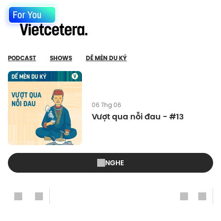
For You
PODCAST
SHOWS
DẾ MÈN DU KÝ
06 Thg 06
Vượt qua nỗi đau - #13
NGHE