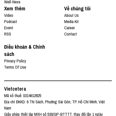
Well-Ness
Xem thêm
Về chúng tôi
Video
About Us
Podcast
Media Kit
Event
Career
RSS
Contact
Điều khoản & Chính
sách
Privacy Policy
Terms Of Use
Vietcetera
Mã số thuế: 0314912825
Địa chỉ ĐKKD: 6 Thi Sách, Phường Sài Gòn, TP. Hồ Chí Minh, Việt
Nam
Giấy phép thiết lập MXH số 530/GP-BTTTT, thay đổi lần 1 ngày