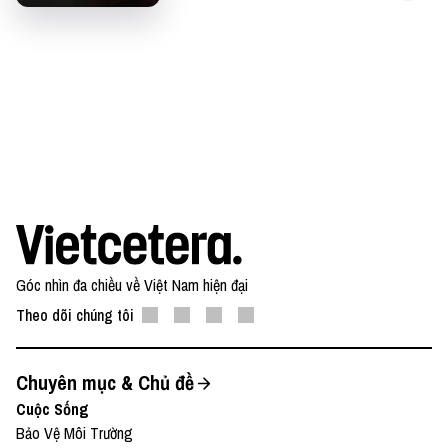
một cuộc sống cân bằng và dễ chịu.
https://www.muji.com/vn/
Nếu có bất cứ góp ý, phản hồi hay mong muốn hợp
tác, bạn có thể gửi email về địa chỉ
team@vietcetera.com
Góc nhìn đa chiều về Việt Nam hiện đại
Theo dõi chúng tôi
Chuyên mục & Chủ đề
Cuộc Sống
Bảo Vệ Môi Trường