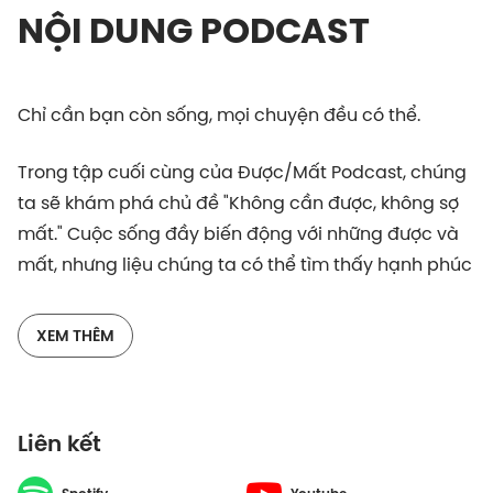
NỘI DUNG PODCAST
Chỉ cần bạn còn sống, mọi chuyện đều có thể.
Trong tập cuối cùng của Được/Mất Podcast, chúng
ta sẽ khám phá chủ đề "Không cần được, không sợ
mất." Cuộc sống đầy biến động với những được và
mất, nhưng liệu chúng ta có thể tìm thấy hạnh phúc
từ bên trong mà không bị phụ thuộc vào những thứ
bên ngoài? Cùng thầy Minh Niệm, chúng ta sẽ tìm
XEM THÊM
hiểu cách làm sao mỗi ngày mình cũng có cảm xúc
và niềm vui với cuộc sống mà không cần phải chờ
đến khi đạt được điều gì hay sợ mất mát thứ gì.
Liên kết
“Cuộc sống vốn mầu nhiệm, nhưng cái tâm mình
chưa sẵn sàng để ngộ ra điều đó.”