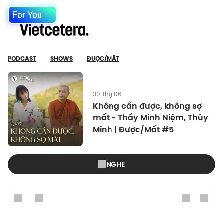
For You
PODCAST
SHOWS
ĐƯỢC/MẤT
30 Thg 06
Không cần được, không sợ
mất - Thầy Minh Niệm, Thùy
Minh | Được/Mất #5
NGHE