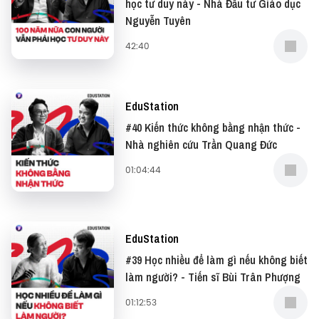
EduStation mùa 5 với chủ đề Tương Lai Của Sự Học,
học tư duy này - Nhà Đầu tư Giáo dục
Nguyễn Tuyên
hướng đến xây dựng cho sinh viên Việt Nam năng
lực cạnh tranh toàn cầu, khả năng học tập trọn đời
42:40
và sự sẵn sàng thích nghi với tương lai.
—
EduStation
#40 Kiến thức không bằng nhận thức -
Đừng quên có thể xem bản video của podcast này
Nhà nghiên cứu Trần Quang Đức
tại: ⁠⁠⁠⁠⁠⁠⁠⁠⁠⁠⁠⁠⁠⁠⁠⁠⁠⁠⁠⁠⁠⁠⁠⁠⁠⁠⁠⁠⁠⁠⁠⁠⁠YouTube⁠⁠⁠⁠⁠⁠⁠⁠⁠⁠⁠⁠⁠⁠⁠⁠⁠⁠⁠⁠⁠⁠⁠⁠⁠⁠⁠⁠⁠⁠⁠⁠⁠
01:04:44
Và đọc những bài viết thú vị tại website: ⁠⁠⁠⁠⁠⁠⁠⁠⁠⁠⁠⁠⁠⁠⁠⁠⁠⁠⁠⁠⁠⁠⁠⁠⁠⁠⁠⁠⁠⁠⁠⁠⁠Vietcetera⁠⁠⁠⁠⁠⁠⁠⁠⁠⁠⁠⁠⁠⁠⁠⁠⁠⁠⁠⁠⁠⁠⁠⁠⁠⁠⁠⁠⁠⁠⁠⁠⁠
—
EduStation
#39 Học nhiều để làm gì nếu không biết
Yêu thích tập podcast này, bạn có thể donate tại:
làm người? - Tiến sĩ Bùi Trân Phượng
● Patreon:
⁠⁠⁠⁠⁠⁠⁠⁠⁠⁠⁠⁠⁠⁠⁠⁠⁠⁠⁠⁠⁠⁠⁠⁠⁠⁠⁠⁠⁠⁠⁠⁠⁠https://www.patreon.com/vietcetera⁠⁠⁠⁠⁠⁠⁠⁠⁠⁠⁠⁠⁠⁠⁠⁠⁠⁠⁠⁠⁠⁠⁠⁠⁠⁠⁠⁠⁠⁠⁠⁠⁠
01:12:53