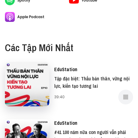
Spotify
Youtube
Nguyễn Duy Thông, để bóc tách "Mô hình đồng kiến
tạo" – nơi trường học và doanh nghiệp bắt tay thiết
Apple Podcast
kế giáo trình, đưa sinh viên vào trải nghiệm áp lực
đời thật từ những năm đầu tiên. Đồng thời, cuộc trò
chuyện cũng mang đến những chia sẻ hữu ích, cổ
Các Tập Mới Nhất
vũ thế hệ trẻ định vị bản thân thông qua “bản lĩnh lì
đòn", năng lực tìm kiếm và đào sâu vấn đề, cũng sự
dũng cảm "unlearn" (“gỡ học”) để không bị công
EduStation
nghệ đào thải.
Tập đặc biệt: Thấu bản thân, vững nội
lực, kiến tạo tương lai
#EduStation #Vietcetera #VanLangGlobalSchool
39:40
#VGS
—
EduStation
Cảm ơn Văn Lang Global School đã đồng hành cùng
#41 100 năm nữa con người vẫn phải