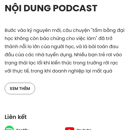
NỘI DUNG PODCAST
Bước vào kỷ nguyên mới, câu chuyện "tấm bằng đại
học không còn bảo chứng cho việc làm" đã trở
thành nỗi lo lớn của người học, và là bài toán đau
đầu của các nhà tuyển dụng. Nhiều bạn trẻ rơi vào
trạng thái lạc lối khi kiến thức trong trường rời rạc
với thực tế, trong khi doanh nghiệp lại mất quá
nhiều thời gian và chi phí để đào tạo lại nhân sự mới
từ đầu. Làm sao để xóa nhòa khoảng cách này và
XEM THÊM
giúp sinh viên có được năng lực thích ứng vượt trội
ngay khi còn ngồi trên ghế nhà trường?
Liên kết
Trong tập cuối của EduStation mùa 5, hãy cùng host
Hùng Võ gặp gỡ Tiến sĩ Lương Thị Phương Nhi và anh