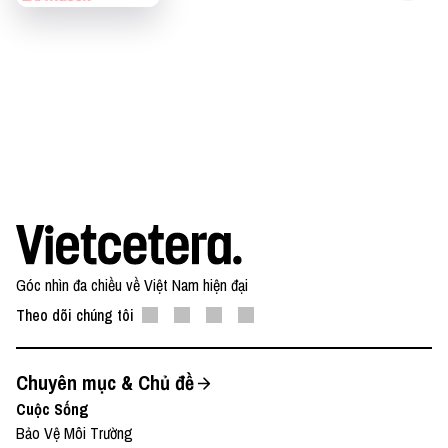
● Buy me a
coffee:
⁠⁠⁠⁠⁠⁠⁠⁠⁠⁠⁠⁠⁠⁠⁠⁠⁠⁠⁠⁠⁠⁠⁠⁠⁠⁠⁠⁠⁠⁠⁠⁠⁠https://www.buymeacoffee.com/vietcetera⁠⁠⁠⁠⁠⁠⁠⁠⁠⁠⁠⁠⁠⁠⁠⁠⁠⁠⁠⁠⁠⁠⁠⁠⁠⁠⁠⁠⁠⁠⁠⁠⁠
Nếu có bất cứ góp ý, phản hồi hay mong muốn hợp
tác, bạn có thể gửi email về địa
chỉ
⁠⁠⁠⁠⁠⁠⁠⁠⁠⁠⁠⁠⁠⁠⁠⁠⁠⁠⁠⁠⁠⁠⁠⁠⁠⁠⁠⁠⁠⁠⁠⁠⁠team@vietcetera.com⁠⁠⁠⁠
Góc nhìn đa chiều về Việt Nam hiện đại
Theo dõi chúng tôi
Chuyên mục & Chủ đề
Cuộc Sống
Bảo Vệ Môi Trường