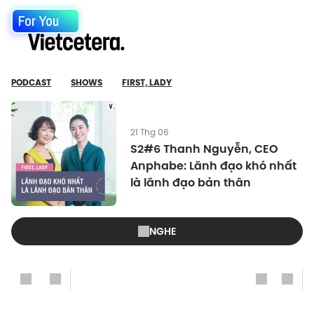
For You
PODCAST
SHOWS
FIRST, LADY
21 Thg 06
S2#6 Thanh Nguyễn, CEO
Anphabe: Lãnh đạo khó nhất
là lãnh đạo bản thân
NGHE