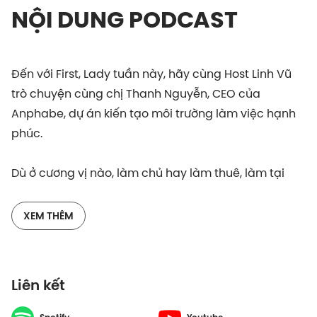
NỘI DUNG PODCAST
Đến với First, Lady tuần này, hãy cùng Host Linh Vũ
trò chuyện cùng chị Thanh Nguyễn, CEO của
Anphabe, dự án kiến tạo môi trường làm việc hạnh
phúc.
Dù ở cương vị nào, làm chủ hay làm thuê, làm tại
tập đoàn đa quốc gia hay công ty start-up, đều
cần những yếu tố nhất định để có thể mang lại giá
XEM THÊM
trị tốt nhất cho cả bản thân và doanh nghiệp. Một
trong những yếu tố đó chính là người lãnh đạo của
mình. Với 8 năm kinh nghiệm làm việc tại Unilever và
Liên kết
vài lần vấp ngã trên con đường khởi nghiệp, chị
Thanh hiểu vai trò của của một người lãnh đạo có