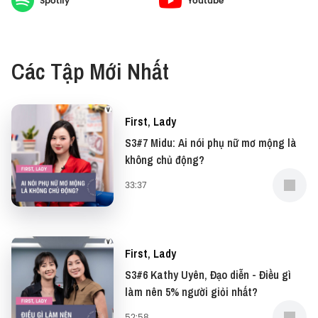
Spotify
Youtube
thể tác động lớn thế nào đến đời sống của nhân
viên.
Các Tập Mới Nhất
Đừng bỏ qua tập 6 series podcast First, Lady để
nghe những phân tích của chị Thanh về việc làm
thuê hay làm chủ, những triết lý lãnh đạo để thu hút
First, Lady
nhân tài, và hiểu thế nào là hạnh phúc trong công
S3#7 Midu: Ai nói phụ nữ mơ mộng là
việc nhé.
không chủ động?
33:37
Đừng quên có thể xem bản video của podcast này
tại YouTube.
Nếu có bất cứ góp ý, phản hồi hay mong muốn hợp
tác, bạn có thể gửi email về địa chỉ
First, Lady
team@vietcetera.com
S3#6 Kathy Uyên, Đạo diễn - Điều gì
làm nên 5% người giỏi nhất?
---
52:58