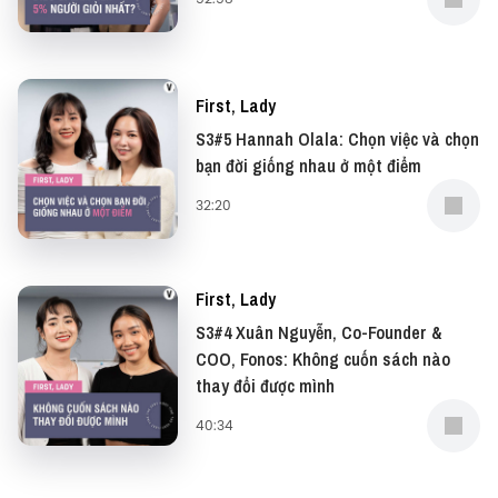
Yêu thích tập podcast này, bạn có thể donate cho
First, Lady tại:
First, Lady
S3#5 Hannah Olala: Chọn việc và chọn
● Patreon:
https://www.patreon.com/vietcetera
bạn đời giống nhau ở một điểm
● Buy me a coffee:
https://www.buymeacoffee.com/vietcetera
32:20
First, Lady
S3#4 Xuân Nguyễn, Co-Founder &
COO, Fonos: Không cuốn sách nào
thay đổi được mình
40:34