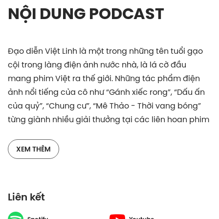
NỘI DUNG PODCAST
Đạo diễn Việt Linh là một trong những tên tuổi gạo
cội trong làng điện ảnh nước nhà, là lá cờ đầu
mang phim Việt ra thế giới. Những tác phẩm điện
ảnh nổi tiếng của cô như “Gánh xiếc rong”, “Dấu ấn
của quỷ”, “Chung cư”, “Mê Thảo - Thời vang bóng”
từng giành nhiều giải thưởng tại các liên hoan phim
danh giá trong và ngoài nước. Nhiều tờ báo cũng đã
trân trọng gọi cô bằng danh hiệu “Nữ tướng làng
XEM THÊM
điện ảnh”.
Phụ nữ làm phim đã hiếm, mà làm phim và gặt hái
Liên kết
nhiều thành công thì càng hiếm hơn. Vậy liệu câu
chuyện về giới có phải là rào cản đối với nghề này?