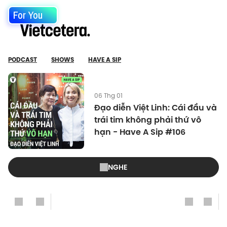
For You
PODCAST
SHOWS
HAVE A SIP
06 Thg 01
Đạo diễn Việt Linh: Cái đầu và
trái tim không phải thứ vô
hạn - Have A Sip #106
NGHE