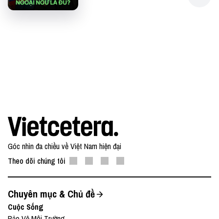
● Buy me a coffee:
https://www.buymeacoffee.com/vietcetera
Nếu có bất cứ góp ý, phản hồi hay mong muốn hợp
tác, bạn có thể gửi email về địa chỉ
team@vietcetera.com
Góc nhìn đa chiều về Việt Nam hiện đại
Theo dõi chúng tôi
Chuyên mục & Chủ đề
Cuộc Sống
Bảo Vệ Môi Trường