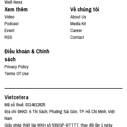
Well-Ness
Xem thêm
Về chúng tôi
Video
About Us
Podcast
Media Kit
Event
Career
RSS
Contact
Điều khoản & Chính
sách
Privacy Policy
Terms Of Use
Vietcetera
Mã số thuế: 0314912825
Địa chỉ ĐKKD: 6 Thi Sách, Phường Sài Gòn, TP. Hồ Chí Minh, Việt
Nam
Giấy phép thiết lập MXH số 530/GP-BTTTT, thay đổi lần 1 ngày