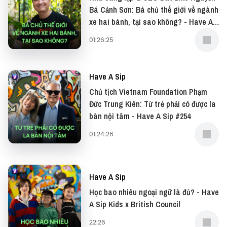
Have A Sip tại:
Bá Cảnh Sơn: Bá chủ thế giới về ngành
xe hai bánh, tại sao không? - Have A
● Patreon: https://www.patreon.com/vietcetera
Sip #255
● Buy me a coffee:
01:26:25
https://www.buymeacoffee.com/vietcetera
Have A Sip
—
Chủ tịch Vietnam Foundation Phạm
Đức Trung Kiên: Từ trẻ phải có được la
Đừng quên có thể xem bản video của podcast này
bàn nội tâm - Have A Sip #254
tại: YouTube
01:24:26
Và đọc những bài viết thú vị tại website: Vietcetera
—
Have A Sip
Học bao nhiêu ngoại ngữ là đủ? - Have
Yêu thích tập podcast này, bạn có thể donate tại:
A Sip Kids x British Council
22:26
● Patreon:
https://www.patreon.com/vietcetera