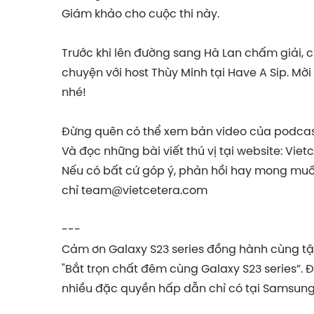
Giám khảo cho cuộc thi này.
Trước khi lên đường sang Hà Lan chấm giải, c
chuyện với host Thùy Minh tại Have A Sip. M
nhé!
Đừng quên có thể xem bản video của podcast
Và đọc những bài viết thú vị tại website: Viet
Nếu có bất cứ góp ý, phản hồi hay mong muốn
chỉ
team@vietcetera.com
---
Cảm ơn Galaxy S23 series đồng hành cùng t
"Bắt trọn chất đêm cùng Galaxy S23 series”. Đ
nhiều đặc quyền hấp dẫn chỉ có tại Samsun