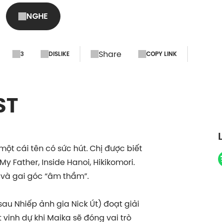
NGHE
Share
3
DISLIKE
COPY LINK
ST
một cái tên có sức hút. Chị được biết
My Father, Inside Hanoi, Hikikomori.
và gai góc “âm thầm”.
(sau Nhiếp ảnh gia Nick Út) đoạt giải
 vinh dự khi Maika sẽ đóng vai trò