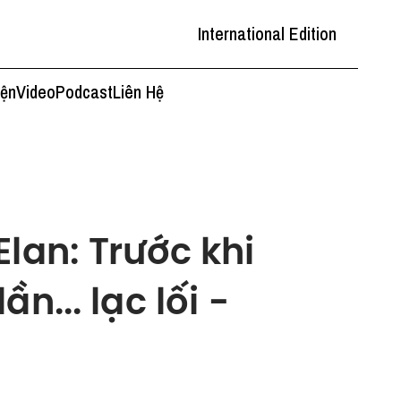
International Edition
iện
Video
Podcast
Liên Hệ
lan: Trước khi
n... lạc lối -