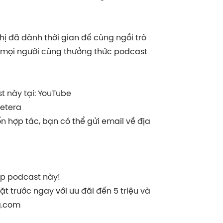
hị đã dành thời gian để cùng ngồi trò
ời mọi người cùng thưởng thức podcast
 này tại: YouTube
cetera
 hợp tác, bạn có thể gửi email về địa
ập podcast này!
ặt trước ngay với ưu đãi đến 5 triệu và
g.com