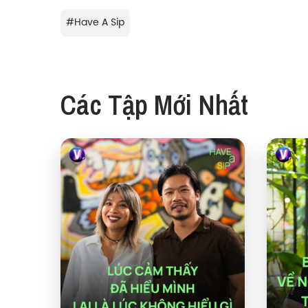
#
Have A Sip
Các Tập Mới Nhất