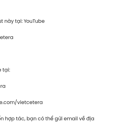
 này tại: YouTube
cetera
tại:
era
e.com/vietcetera
 hợp tác, bạn có thể gửi email về địa