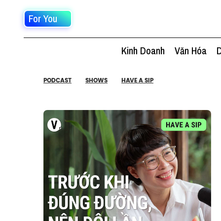
For You
Kinh Doanh
Văn Hóa
D
PODCAST
SHOWS
HAVE A SIP