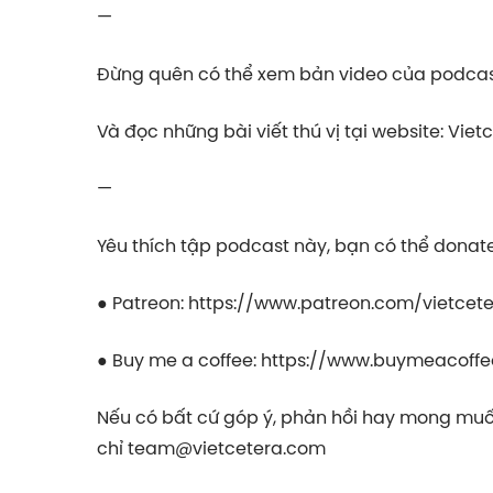
—
Đừng quên có thể xem bản video của podcast
Và đọc những bài viết thú vị tại website: Viet
—
Yêu thích tập podcast này, bạn có thể donate 
● Patreon:
https://www.patreon.com/vietcet
● Buy me a coffee:
https://www.buymeacoffe
Nếu có bất cứ góp ý, phản hồi hay mong muốn
chỉ
team@vietcetera.com