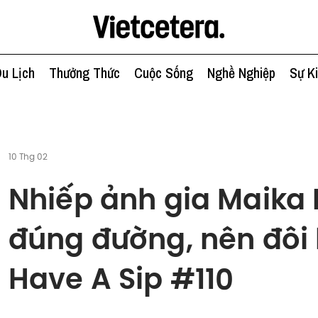
u Lịch
Thưởng Thức
Cuộc Sống
Nghề Nghiệp
Sự K
10 Thg 02
Nhiếp ảnh gia Maika E
đúng đường, nên đôi lầ
Have A Sip #110