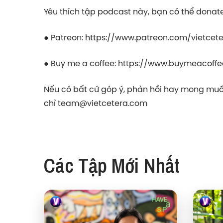
Yêu thích tập podcast này, bạn có thể donate 
● Patreon:
https://www.patreon.com/vietcet
● Buy me a coffee:
https://www.buymeacoffe
Nếu có bất cứ góp ý, phản hồi hay mong muốn
chỉ
team@vietcetera.com
Các Tập Mới Nhất