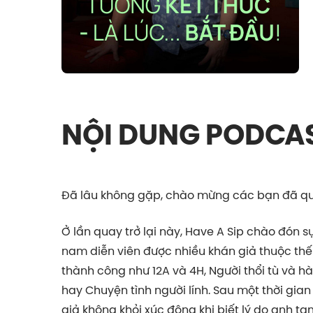
NỘI DUNG PODCA
Đã lâu không gặp, chào mừng các bạn đã quay
Ở lần quay trở lại này, Have A Sip chào đón 
nam diễn viên được nhiều khán giả thuộc thế
thành công như 12A và 4H, Người thổi tù và hà
hay Chuyện tình người lính. Sau một thời gia
giả không khỏi xúc động khi biết lý do anh t