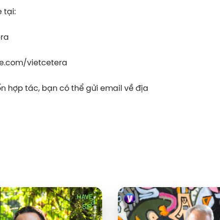
tại:
era
e.com/vietcetera
 hợp tác, bạn có thể gửi email về địa