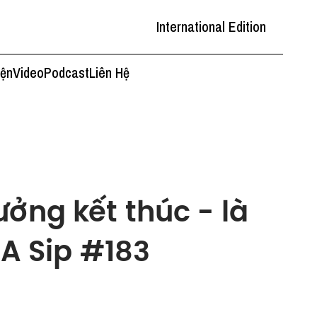
International Edition
iện
Video
Podcast
Liên Hệ
ởng kết thúc - là
 A Sip #183