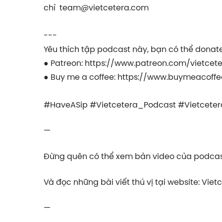
chỉ
team@vietcetera.com
---
Yêu thích tập podcast này, bạn có thể donate
● Patreon:
https://www.patreon.com/vietcet
● Buy me a coffee:
https://www.buymeacoffe
#HaveASip #Vietcetera_Podcast #Vietceter
—
Đừng quên có thể xem bản video của podcast
Và đọc những bài viết thú vị tại website: Viet
—