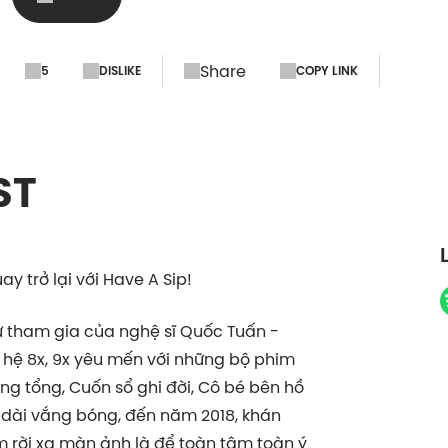
Share
5
DISLIKE
COPY LINK
ST
 trở lại với Have A Sip!
sự tham gia của nghệ sĩ Quốc Tuấn -
 hệ 8x, 9x yêu mến với những bộ phim
ng tổng, Cuốn sổ ghi đời, Cô bé bên hồ
n dài vắng bóng, đến năm 2018, khán
ạm rời xa màn ảnh là để toàn tâm toàn ý