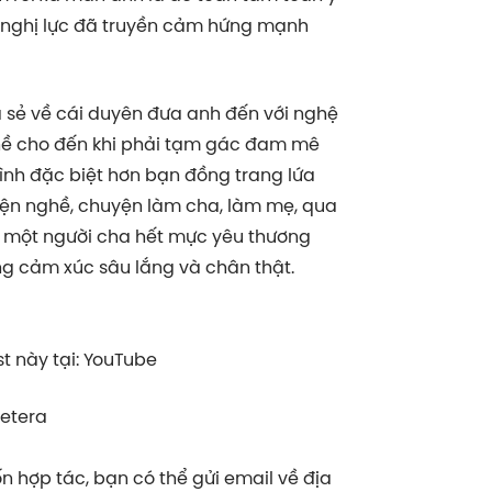
y nghị lực đã truyền cảm hứng mạnh
a sẻ về cái duyên đưa anh đến với nghệ
hề cho đến khi phải tạm gác đam mê
ình đặc biệt hơn bạn đồng trang lứa
ện nghề, chuyện làm cha, làm mẹ, qua
à một người cha hết mực yêu thương
g cảm xúc sâu lắng và chân thật.
 này tại: YouTube
cetera
 hợp tác, bạn có thể gửi email về địa