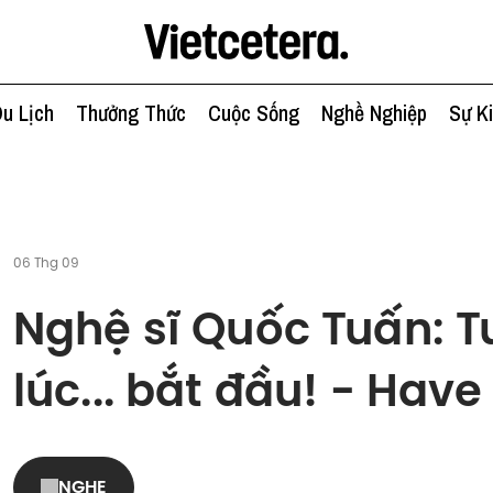
u Lịch
Thưởng Thức
Cuộc Sống
Nghề Nghiệp
Sự K
06 Thg 09
Nghệ sĩ Quốc Tuấn: Tư
lúc... bắt đầu! - Have
NGHE