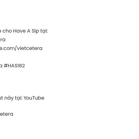
 cho Have A Sip tại:
era
e.com/vietcetera
a #HAS182
 này tại: YouTube
cetera