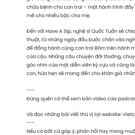
chữa bệnh cho con trai – một hành trình đầ
mẽ cho nhiều bậc cha mẹ.
Đến với Have A Sip, nghệ sĩ Quốc Tuấn sẽ chi
thuật, từ những ngày đầu bước chân vào ng
để đồng hành cùng con trai Bôm trên hành tr
của cậu. Những câu chuyện đời thường, chuy
góc nhìn của một diễn viên kỳ cựu và cũng l
con, hứa hẹn sẽ mang đến cho khán giả nhữn
---
Đừng quên có thể xem bản video của podcast
Và đọc những bài viết thú vị tại website: Viet
---
Nếu có bất cứ góp ý, phản hồi hay mong muốn