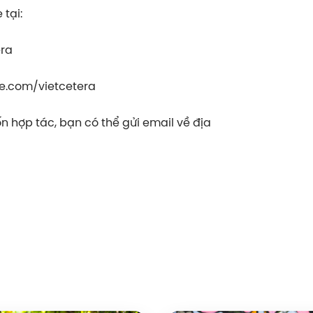
tại:
era
e.com/vietcetera
 hợp tác, bạn có thể gửi email về địa