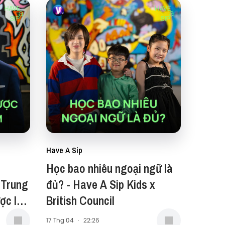
Have A Sip
Học bao nhiêu ngoại ngữ là
 Trung
đủ? - Have A Sip Kids x
ợc la
British Council
Sip
17 Thg 04
·
22:26