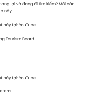
ng lại và đang đi tìm kiếm? Mời các
ập này.
t này tại: YouTube
g Tourism Board.
 này tại: YouTube
cetera