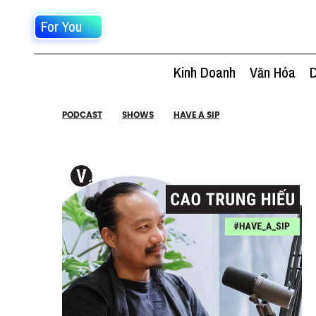
For You
Kinh Doanh
Văn Hóa
D
PODCAST
SHOWS
HAVE A SIP