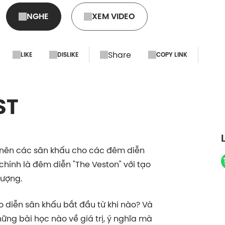
NGHE
XEM VIDEO
Share
LIKE
DISLIKE
COPY LINK
ST
ế nên các sân khấu cho các đêm diễn
hính là đêm diễn "The Veston" với tạo
tượng.
o diễn sân khấu bắt đầu từ khi nào? Và
hững bài học nào về giá trị, ý nghĩa mà