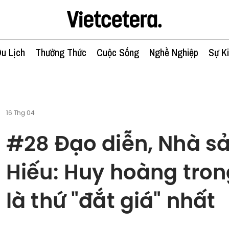
u Lịch
Thưởng Thức
Cuộc Sống
Nghề Nghiệp
Sự K
16 Thg 04
#28 Đạo diễn, Nhà s
Hiếu: Huy hoàng trong
là thứ "đắt giá" nhất