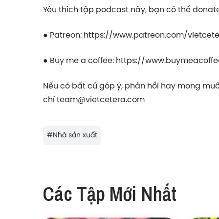
Yêu thích tập podcast này, bạn có thể donate 
● Patreon:
https://www.patreon.com/vietcet
● Buy me a coffee:
https://www.buymeacoffe
Nếu có bất cứ góp ý, phản hồi hay mong muốn
chỉ
team@vietcetera.com
#
Nhà sản xuất
Các Tập Mới Nhất