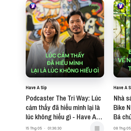
Have A Sip
Have A S
Podcaster The Tri Way: Lúc
Nhà s
cảm thấy đã hiểu mình lại là
Bike 
lúc không hiểu gì - Have A
Bá chủ
Sip #256
hai bá
15 Thg 05
·
01:36:30
08 Thg 05