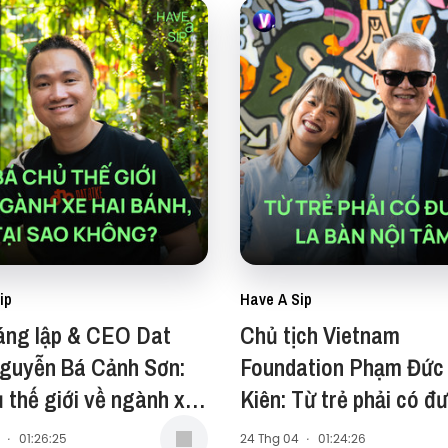
ip
Have A Sip
áng lập & CEO Dat
Chủ tịch Vietnam
Nguyễn Bá Cảnh Sơn:
Foundation Phạm Đức
 thế giới về ngành xe
Kiên: Từ trẻ phải có đư
nh, tại sao không? -
bàn nội tâm - Have A 
·
01:26:25
24 Thg 04
·
01:24:26