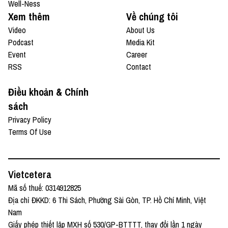
Well-Ness
Xem thêm
Về chúng tôi
Video
About Us
Podcast
Media Kit
Event
Career
RSS
Contact
Điều khoản & Chính
sách
Privacy Policy
Terms Of Use
Vietcetera
Mã số thuế: 0314912825
Địa chỉ ĐKKD: 6 Thi Sách, Phường Sài Gòn, TP. Hồ Chí Minh, Việt
Nam
Giấy phép thiết lập MXH số 530/GP-BTTTT, thay đổi lần 1 ngày