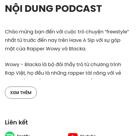
NỘI DUNG PODCAST
Chào mừng bạn đến với cuộc trò chuyện “freestyle”
nhất từ trước đến nay trên Have A Sip với sự góp
mặt của Rapper Wowy và Blacka.
Wowy - Blacka là bộ đôi thầy trò từ chương trình
Rap Việt, họ đều là những rapper tài năng với vẻ
ngoài rất “chiến”, gai góc và cứng rắn. Nhưng đừng
để những hình ảnh truyền thông đó đánh lừa. Ẩn sau
XEM THÊM
đó là những tâm hồn nghệ sĩ tự do và bay bổng.
Cùng lắng nghe cuộc trò chuyện với sự dẫn dắt của
Liên kết
host Thùy Minh để “bay” từ thực tế này đến thực tế
khác, từ trận cười này đến trận cười khác nhé.