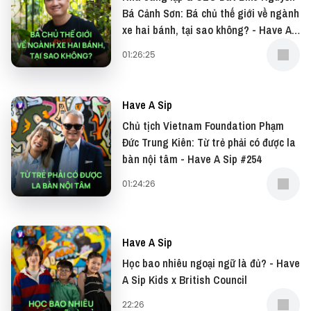
Bá Cảnh Sơn: Bá chủ thế giới về ngành
Đừng quên có thể xem bản video của podcast này
xe hai bánh, tại sao không? - Have A
tại: YouTube
Sip #255
01:26:25
Và đọc những bài viết thú vị tại website: Vietcetera
Have A Sip
—
Chủ tịch Vietnam Foundation Phạm
Đức Trung Kiên: Từ trẻ phải có được la
Yêu thích tập podcast này, bạn có thể donate tại:
bàn nội tâm - Have A Sip #254
● Patreon:
https://www.patreon.com/vietcetera
01:24:26
● Buy me a coffee:
https://www.buymeacoffee.com/vietcetera
Have A Sip
Học bao nhiêu ngoại ngữ là đủ? - Have
Nếu có bất cứ góp ý, phản hồi hay mong muốn hợp
A Sip Kids x British Council
tác, bạn có thể gửi email về địa chỉ
22:26