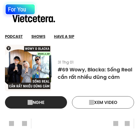
For You
PODCAST
SHOWS
HAVE A SIP
31 Thg 01
#69 Wowy, Blacka: Sống Real
cần rất nhiều dũng cảm
NGHE
XEM VIDEO