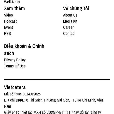
Well-Ness
Xem thêm
Về chúng tôi
Video
About Us
Podcast
Media Kit
Event
Career
RSS
Contact
Điều khoản & Chính
sách
Privacy Policy
Terms Of Use
Vietcetera
Mã số thuế: 0314912825
Địa chỉ ĐKKD: 6 Thi Sách, Phường Sài Gòn, TP. Hồ Chí Minh, Việt
Nam
Giấy phép thiết lập MXH số 530/GP-BTTTT, thay đổi lần 1 ngày