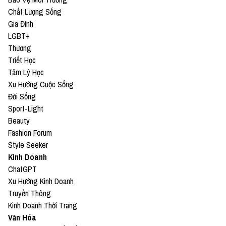
team@vietcetera.com
Chất Lượng Sống
Gia Đình
LGBT+
Thương
Triết Học
Tâm Lý Học
Xu Hướng Cuộc Sống
Đời Sống
Sport-Light
Beauty
Fashion Forum
Style Seeker
Kinh Doanh
ChatGPT
Xu Hướng Kinh Doanh
Truyền Thông
Kinh Doanh Thời Trang
Văn Hóa