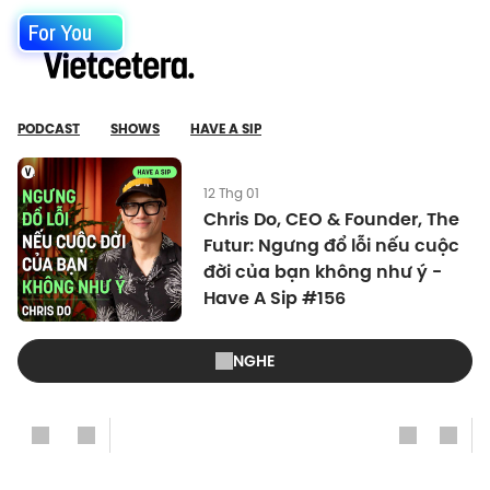
For You
PODCAST
SHOWS
HAVE A SIP
12 Thg 01
Chris Do, CEO & Founder, The
Futur: Ngưng đổ lỗi nếu cuộc
đời của bạn không như ý -
Have A Sip #156
NGHE