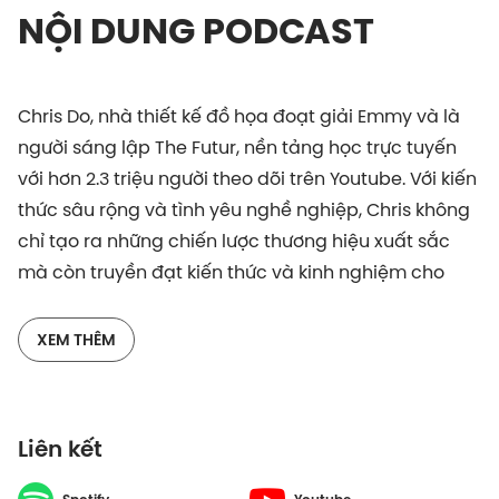
NỘI DUNG PODCAST
Chris Do, nhà thiết kế đồ họa đoạt giải Emmy và là
người sáng lập The Futur, nền tảng học trực tuyến
với hơn 2.3 triệu người theo dõi trên Youtube. Với kiến
thức sâu rộng và tình yêu nghề nghiệp, Chris không
chỉ tạo ra những chiến lược thương hiệu xuất sắc
mà còn truyền đạt kiến thức và kinh nghiệm cho
hàng triệu người trẻ đang khám phá sự nghiệp sáng
tạo và kinh doanh thương hiệu.
XEM THÊM
Trải qua 10 năm giảng dạy về Nghệ thuật, Thiết kế,
và Xây dựng thương hiệu miễn phí trên Youtube,
Liên kết
Chris Do đã trở thành một trong những nhân vật ảnh
hưởng lớn trong ngành. Hãy cùng theo dõi hành