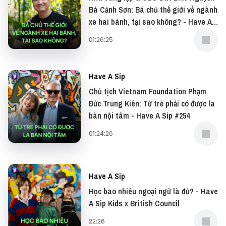
Bá Cảnh Sơn: Bá chủ thế giới về ngành
—
xe hai bánh, tại sao không? - Have A
Sip #255
01:26:25
Nếu có bất cứ góp ý, phản hồi hay mong muốn hợp
tác, bạn có thể gửi email về địa chỉ
Have A Sip
team@vietcetera.com
Chủ tịch Vietnam Foundation Phạm
Đức Trung Kiên: Từ trẻ phải có được la
bàn nội tâm - Have A Sip #254
Yêu thích tập podcast này, bạn có thể donate cho
Have A Sip tại:
01:24:26
● Patreon:
https://www.patreon.com/vietcetera
● Buy me a coffee:
Have A Sip
https://www.buymeacoffee.com/vietcetera
Học bao nhiêu ngoại ngữ là đủ? - Have
A Sip Kids x British Council
—
22:26