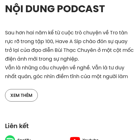
NỘI DUNG PODCAST
Sau hơn hai năm kể từ cuộc trò chuyện về Tro tàn
rực rỡ trong tập 100, Have A Sip chào đón sự quay
trở lại của đạo diễn Bùi Thạc Chuyên ở một cột mốc
điện ảnh mới trong sự nghiệp.
Vẫn là những câu chuyện về nghề. Vẫn là tư duy
nhất quán, góc nhìn điềm tĩnh của một người làm
phim lâu năm. Nhưng lần này, cuộc trò chuyện
mang theo một cảm xúc lâng lâng, khó tả, có lẽ bởi
XEM THÊM
nó diễn ra trong thời điểm cả dân tộc hướng về kỷ
niệm 50 năm ngày Giải phóng miền Nam thống
nhất đất nước. Và vị đạo diễn tài ba cũng mang đến
Liên kết
một Địa đạo rất khác mà Vietcetera tin chắc rằng
những hình tượng bạn nghĩ về bộ phim này trước đó,