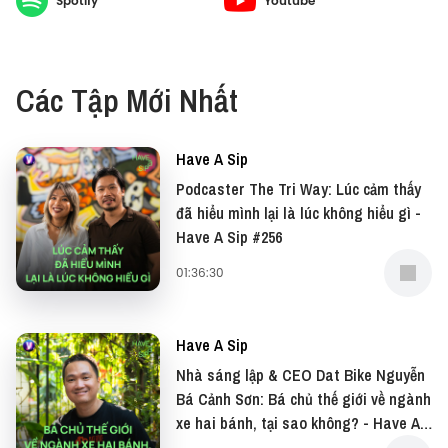
Spotify
Youtube
có thể sẽ “sụp đổ” sau khi lắng nghe cuộc trò
chuyện này.
Các Tập Mới Nhất
#HaveASip #Vietcetera #Vietcetera_Podcast
Have A Sip
#HAS217
Podcaster The Tri Way: Lúc cảm thấy
đã hiểu mình lại là lúc không hiểu gì -
—
Have A Sip #256
01:36:30
Đừng quên có thể xem bản video của podcast này
tại: ⁠YouTube⁠
Have A Sip
Và đọc những bài viết thú vị tại website: ⁠Vietcetera⁠
Nhà sáng lập & CEO Dat Bike Nguyễn
Bá Cảnh Sơn: Bá chủ thế giới về ngành
—
xe hai bánh, tại sao không? - Have A
Sip #255