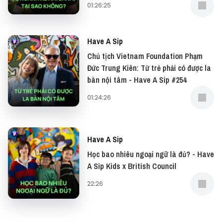
01:26:25
Yêu thích tập podcast này, bạn có thể donate tại:
● Patreon:
⁠https://www.patreon.com/vietcetera⁠
Have A Sip
Chủ tịch Vietnam Foundation Phạm
● Buy me a
Đức Trung Kiên: Từ trẻ phải có được la
coffee:
⁠https://www.buymeacoffee.com/vietcetera⁠
bàn nội tâm - Have A Sip #254
01:24:26
Nếu có bất cứ góp ý, phản hồi hay mong muốn hợp
tác, bạn có thể gửi email về địa
chỉ
⁠team@vietcetera.com
Have A Sip
Học bao nhiêu ngoại ngữ là đủ? - Have
A Sip Kids x British Council
22:26