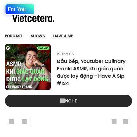
For You
PODCAST
SHOWS
HAVE A SIP
19 Thg 05
Đầu bếp, Youtuber Culinary
Frank: ASMR, khi giác quan
được lay động - Have A Sip
#124
NGHE