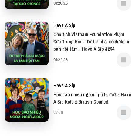
01:26:25
mọi giác quan cho cuộc sống thêm phần thú vị.
Tìm hiểu thêm tại:
https://bit.ly/42NcsaG
Have A Sip
Chủ tịch Vietnam Foundation Phạm
#haveasip #FrankCulinary #BiaTuyetEdelweiss
Đức Trung Kiên: Từ trẻ phải có được la
bàn nội tâm - Have A Sip #254
—
01:24:26
Đừng quên có thể xem bản video của podcast này
tại: YouTube
Have A Sip
Và đọc những bài viết thú vị tại website: Vietcetera
Học bao nhiêu ngoại ngữ là đủ? - Have
A Sip Kids x British Council
—
22:26
Yêu thích tập podcast này, bạn có thể donate tại: