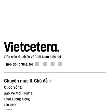
● Patreon:
https://www.patreon.com/vietcetera
● Buy me a coffee:
https://www.buymeacoffee.com/vietcetera
Nếu có bất cứ góp ý, phản hồi hay mong muốn hợp
tác, bạn có thể gửi email về địa chỉ
team@vietcetera.com
Góc nhìn đa chiều về Việt Nam hiện đại
Theo dõi chúng tôi
Chuyên mục & Chủ đề
Cuộc Sống
Bảo Vệ Môi Trường
Chất Lượng Sống
Gia Đình