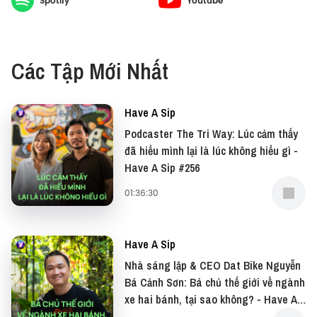
Spotify
Youtube
Đừng quên có thể xem bản video của podcast này
tại: YouTube
Các Tập Mới Nhất
Nếu có bất cứ góp ý, phản hồi hay mong muốn hợp
tác, bạn có thể gửi email về địa chỉ
team@vietcetera.com
Have A Sip
Podcaster The Tri Way: Lúc cảm thấy
đã hiểu mình lại là lúc không hiểu gì -
---
Have A Sip #256
Cảm ơn nhãn hàng Bia Tuyết - Edelweiss đã đồng
01:36:30
hành cùng Have a Sip.
Have A Sip
Mang trọn vị tinh tuý từ Núi Tuyết Châu Âu, tươi mới
Nhà sáng lập & CEO Dat Bike Nguyễn
tự nhiên, sảng khoái thanh khiết, Bia Tuyết -
Bá Cảnh Sơn: Bá chủ thế giới về ngành
Edelweiss là sự lựa chọn hoàn hảo dành cho những
xe hai bánh, tại sao không? - Have A
ai đang tìm kiếm những trải nghiệm tinh tế, lay động
Sip #255