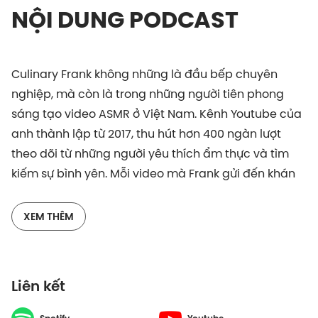
NỘI DUNG PODCAST
Culinary Frank không những là đầu bếp chuyên
nghiệp, mà còn là trong những người tiên phong
sáng tạo video ASMR ở Việt Nam. Kênh Youtube của
anh thành lập từ 2017, thu hút hơn 400 ngàn lượt
theo dõi từ những người yêu thích ẩm thực và tìm
kiếm sự bình yên. Mỗi video mà Frank gửi đến khán
giả đều được chăm chút chỉnh chu từ nguyên liệu,
công thức, màu sắc, âm thanh đến hình ảnh.
XEM THÊM
Vì sao Frank theo đuổi ASMR? Đang có một công
việc tốt tại Úc, vì sao anh quyết định quay về? Cùng
Liên kết
lắng nghe cuộc trò chuyện giữa Culinary Frank và
host Thùy Minh nhé!