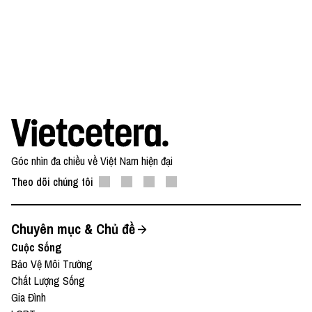
#Panasonic #PanasonicVietnam
#PanasonicGreenImpact #CungGenGsongXanhdi
#SongXanhGiamNhanhCarbon
—
Đừng quên có thể xem bản video của podcast này
tại: YouTube
Góc nhìn đa chiều về Việt Nam hiện đại
Theo dõi chúng tôi
Và đọc những bài viết thú vị tại website: Vietcetera
Chuyên mục & Chủ đề
—
Cuộc Sống
Bảo Vệ Môi Trường
Yêu thích tập podcast này, bạn có thể donate tại:
Chất Lượng Sống
Gia Đình
● Patreon:
https://www.patreon.com/vietcetera