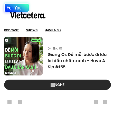
For You
PODCAST
SHOWS
HAVE A SIP
04 Thg 01
Giang Ơi: Để mỗi bước đi lưu
lại dấu chân xanh - Have A
Sip #155
NGHE