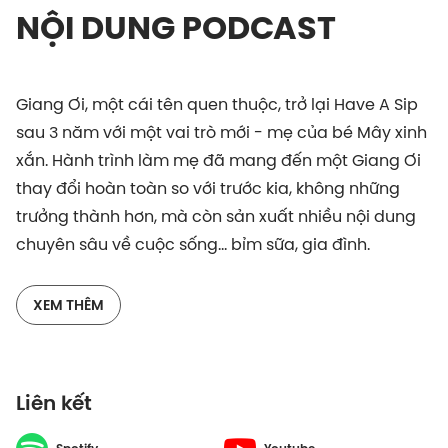
NỘI DUNG PODCAST
Giang Ơi, một cái tên quen thuộc, trở lại Have A Sip
sau 3 năm với một vai trò mới - mẹ của bé Mây xinh
xắn. Hành trình làm mẹ đã mang đến một Giang Ơi
thay đổi hoàn toàn so với trước kia, không những
trưởng thành hơn, mà còn sản xuất nhiều nội dung
chuyên sâu về cuộc sống… bỉm sữa, gia đình.
Trong tập podcast này, Giang Ơi chia sẻ về những
XEM THÊM
trải nghiệm mới mẻ của mình, từ cách giao tiếp và
giáo dục con, đến lăng kính cá nhân về đề tài:
"Không sinh con vì môi trường". Từng là người theo
Liên kết
đuổi lối sống Zero Waste, nhưng chị Giang nhận ra
“không thể theo đuổi con đường này", thay vào đó