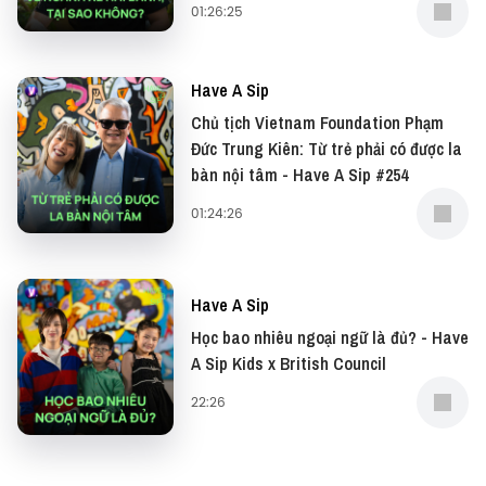
01:26:25
https://www.panasonic.com/vn/corporate/sustainabili
green-and-wellness-with-gen-g.html
Have A Sip
—
Chủ tịch Vietnam Foundation Phạm
Đức Trung Kiên: Từ trẻ phải có được la
bàn nội tâm - Have A Sip #254
Nếu có bất cứ góp ý, phản hồi hay mong muốn hợp
01:24:26
tác, bạn có thể gửi email về địa chỉ
team@vietcetera.com
Have A Sip
Yêu thích tập podcast này, bạn có thể donate cho
Học bao nhiêu ngoại ngữ là đủ? - Have
Have A Sip tại:
A Sip Kids x British Council
● Patreon:
https://www.patreon.com/vietcetera
22:26
● Buy me a coffee:
https://www.buymeacoffee.com/vietcetera