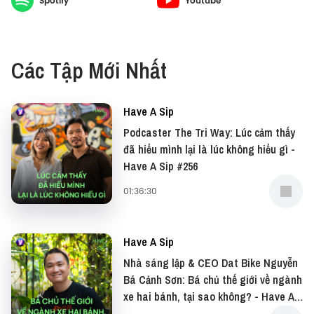
Spotify
Youtube
Giang lựa chọn lối sống phù hợp, giảm dấu chân
carbon để tạo ra nhiều tác động tích cực hơn cho
môi trường. Vì sao thế? Và chặng đường content
Các Tập Mới Nhất
creator 5 năm qua đã thay đổi ra sao? Cùng host
Thùy Minh lắng nghe câu chuyện của Giang Ơi nhé.
Have A Sip
Đừng quên có thể xem bản video của podcast này
Podcaster The Tri Way: Lúc cảm thấy
đã hiểu mình lại là lúc không hiểu gì -
tại: YouTube
Have A Sip #256
Và đọc những bài viết thú vị tại website: Vietcetera
01:36:30
—
Have A Sip
Hãy cùng Panasonic trở thành một phần của Gen G
Nhà sáng lập & CEO Dat Bike Nguyễn
- Green Generation và tham gia chiến dịch “Cùng
Bá Cảnh Sơn: Bá chủ thế giới về ngành
Gen G sống xanh đi - Sống xanh giảm nhanh
xe hai bánh, tại sao không? - Have A
carbon” tại:
Sip #255