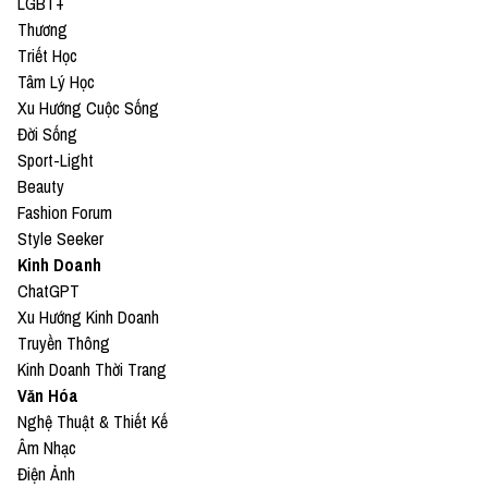
LGBT+
Thương
● Buy me a coffee:
Triết Học
https://www.buymeacoffee.com/vietcetera
Tâm Lý Học
Xu Hướng Cuộc Sống
Nếu có bất cứ góp ý, phản hồi hay mong muốn hợp
Đời Sống
tác, bạn có thể gửi email về địa chỉ
Sport-Light
Beauty
team@vietcetera.com
Fashion Forum
Style Seeker
Kinh Doanh
ChatGPT
Xu Hướng Kinh Doanh
Truyền Thông
Kinh Doanh Thời Trang
Văn Hóa
Nghệ Thuật & Thiết Kế
Âm Nhạc
Điện Ảnh