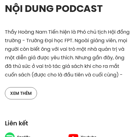
NỘI DUNG PODCAST
Thầy Hoàng Nam Tiến hiện là Phó chủ tịch Hội đồng
trường - Trường Đại học FPT. Ngoài giảng viên, mọi
người còn biết ông với vai trò một nhà quản trị và
một diễn giả được yêu thích. Nhưng gần đây, ông
đã thử sức ở vai trò tác giả sách khi cho ra mắt
cuốn sách (được cho là đầu tiên và cuối cùng) -
Thư Cho Em.
XEM THÊM
Cuốn sách kể về mối tình đẹp của ba mẹ ông -
Thiếu tướng Hoàng Đan và đại biểu Quốc hội
Nguyễn Thị An Vinh. Họ yêu thương nhau từ hoàn
Liên kết
cảnh khá lạ lùng, nên duyên vợ chồng. Tình yêu của
họ đi qua những chia xa, những nỗi nhớ thời chiến