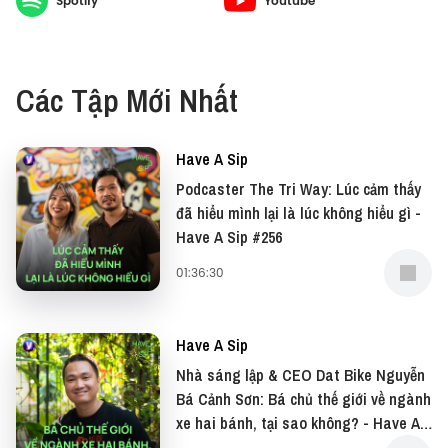
Spotify
Youtube
trận. Câu chuyện tình yêu đẹp và chân thành của
họ tựa như bước ra từ tiểu thuyết, mang đến nhiều
bài học quý giá.
Các Tập Mới Nhất
Hãy cùng host Thùy Minh trò chuyện với thầy Hoàng
Nam Tiến để tìm hiểu những bài học từ câu chuyện
Have A Sip
tình của ba mẹ ông và những trải nghiệm mà ông
Podcaster The Tri Way: Lúc cảm thấy
đã hiểu mình lại là lúc không hiểu gì -
đã tích lũy được trong cuộc sống.
Have A Sip #256
Đừng quên có thể xem bản video của podcast này
01:36:30
tại: YouTube
Và đọc những bài viết thú vị tại website: Vietcetera
Have A Sip
Nhà sáng lập & CEO Dat Bike Nguyễn
—
Bá Cảnh Sơn: Bá chủ thế giới về ngành
xe hai bánh, tại sao không? - Have A
Nếu có bất cứ góp ý, phản hồi hay mong muốn hợp
Sip #255