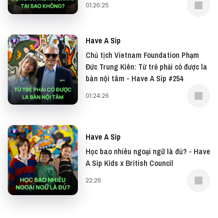
tác, bạn có thể gửi email về địa chỉ
01:26:25
team@vietcetera.com
Have A Sip
Yêu thích tập podcast này, bạn có thể donate cho
Chủ tịch Vietnam Foundation Phạm
Have A Sip tại:
Đức Trung Kiên: Từ trẻ phải có được la
bàn nội tâm - Have A Sip #254
● Patreon:
https://www.patreon.com/vietcetera
01:24:26
● Buy me a coffee:
https://www.buymeacoffee.com/vietcetera
Have A Sip
—
Học bao nhiêu ngoại ngữ là đủ? - Have
A Sip Kids x British Council
Đừng quên có thể xem bản video của podcast này
22:26
tại: YouTube
Và đọc những bài viết thú vị tại website: Vietcetera