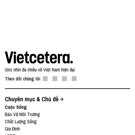
—
Yêu thích tập podcast này, bạn có thể donate tại:
● Patreon:
https://www.patreon.com/vietcetera
● Buy me a coffee:
https://www.buymeacoffee.com/vietcetera
Góc nhìn đa chiều về Việt Nam hiện đại
Theo dõi chúng tôi
Nếu có bất cứ góp ý, phản hồi hay mong muốn hợp
tác, bạn có thể gửi email về địa chỉ
Chuyên mục & Chủ đề
team@vietcetera.com
Cuộc Sống
Bảo Vệ Môi Trường
Chất Lượng Sống
Gia Đình