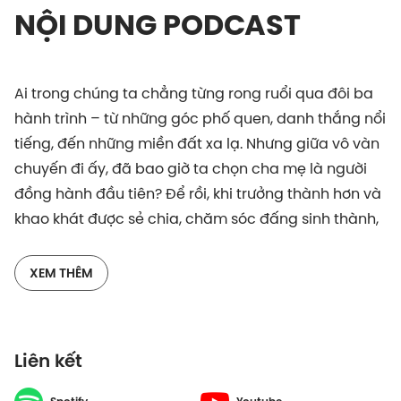
NỘI DUNG PODCAST
Ai trong chúng ta chẳng từng rong ruổi qua đôi ba
hành trình – từ những góc phố quen, danh thắng nổi
tiếng, đến những miền đất xa lạ. Nhưng giữa vô vàn
chuyến đi ấy, đã bao giờ ta chọn cha mẹ là người
đồng hành đầu tiên? Để rồi, khi trưởng thành hơn và
khao khát được sẻ chia, chăm sóc đấng sinh thành,
ta lại nhận ra cha mẹ chẳng còn đủ sức khỏe để
cùng ta đi trọn những con đường.
XEM THÊM
Tuần này, Have A Sip chào đón Khoai Lang Thang –
chàng travel blogger với nụ cười ấm áp, mang đến
Liên kết
những thước phim chân thực, mộc mạc về vẻ đẹp
cảnh sắc và con người. Dẫu đã đi qua khắp nẻo