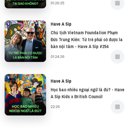
Cảm ơn Ensure Gold đã đồng hành cùng Have a Sip
01:26:25
với thông điệp: Giữa bao thăng trầm, cha mẹ chính
là Nguồn Hy Vọng và sức mạnh giúp ta vững tin tiến
Have A Sip
về phía trước.
Chủ tịch Vietnam Foundation Phạm
Đức Trung Kiên: Từ trẻ phải có được la
#HaveASip #Vietcetera #Vietcetera_Podcast
bàn nội tâm - Have A Sip #254
#HAS207 #EnsureGold #ConNhauConTet
#TraoQuaSucKhoeVang #NamSangTranHyVong
01:24:26
#Tet2025 #Ad
—
Have A Sip
Học bao nhiêu ngoại ngữ là đủ? - Have
Đừng quên có thể xem bản video của podcast này
A Sip Kids x British Council
tại: YouTube
22:26
Và đọc những bài viết thú vị tại website: Vietcetera