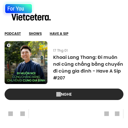
For You
PODCAST
SHOWS
HAVE A SIP
17 Thg 01
Khoai Lang Thang: Đi muôn
nơi cũng chẳng bằng chuyến
đi cùng gia đình - Have A Sip
#207
NGHE