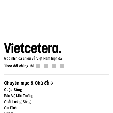
—
Yêu thích tập podcast này, bạn có thể donate tại:
● Patreon:
https://www.patreon.com/vietcetera
● Buy me a coffee:
https://www.buymeacoffee.com/vietcetera
Góc nhìn đa chiều về Việt Nam hiện đại
Nếu có bất cứ góp ý, phản hồi hay mong muốn hợp
Theo dõi chúng tôi
tác, bạn có thể gửi email về địa chỉ
team@vietcetera.com
Chuyên mục & Chủ đề
Cuộc Sống
Bảo Vệ Môi Trường
Chất Lượng Sống
Gia Đình