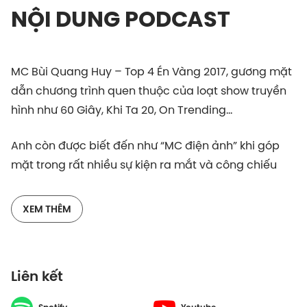
NỘI DUNG PODCAST
MC Bùi Quang Huy – Top 4 Én Vàng 2017, gương mặt
dẫn chương trình quen thuộc của loạt show truyền
hình như 60 Giây, Khi Ta 20, On Trending…
Anh còn được biết đến như “MC điện ảnh” khi góp
mặt trong rất nhiều sự kiện ra mắt và công chiếu
phim tại Việt Nam. Bên cạnh đó, Huy là host của
nhiều đại nhạc hội và lễ hội giải trí lớn (School Fest,
XEM THÊM
Fly Fest, Da Lat Color Fun Fest, Happy Day Concert in
Da Lat…), cho thấy khả năng thích ứng ở mọi định
dạng sân khấu – từ truyền hình đến sự kiện quy mô
Liên kết
hàng nghìn khán giả.