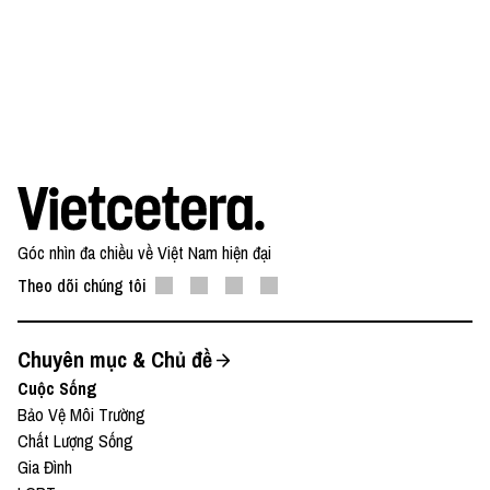
● Patreon:
⁠⁠⁠⁠⁠⁠⁠⁠⁠⁠⁠⁠⁠⁠⁠⁠⁠https://www.patreon.com/vietcetera⁠⁠⁠⁠⁠⁠⁠⁠⁠⁠⁠⁠⁠⁠⁠⁠⁠
● Buy me a
coffee:
⁠⁠⁠⁠⁠⁠⁠⁠⁠⁠⁠⁠⁠⁠⁠⁠⁠https://www.buymeacoffee.com/vietcetera⁠⁠⁠⁠⁠⁠⁠⁠⁠⁠⁠⁠⁠⁠⁠⁠⁠
Nếu có bất cứ góp ý, phản hồi hay mong muốn hợp
tác, bạn có thể gửi email về địa
chỉ
⁠⁠⁠⁠⁠⁠⁠⁠⁠⁠⁠⁠⁠⁠⁠⁠⁠team@vietcetera.com
Góc nhìn đa chiều về Việt Nam hiện đại
Theo dõi chúng tôi
Chuyên mục & Chủ đề
Cuộc Sống
Bảo Vệ Môi Trường
Chất Lượng Sống
Gia Đình