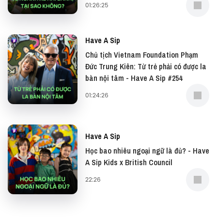
01:26:25
—
Cảm ơn Every Half Coffee Roasters Thảo Điền (01
Have A Sip
Đường số 10, Quận 2, Thủ Đức, TP. HCM) đã đồng
Chủ tịch Vietnam Foundation Phạm
hành cùng Vietcetera trong tập podcast này.
Đức Trung Kiên: Từ trẻ phải có được la
bàn nội tâm - Have A Sip #254
—
01:24:26
Đừng quên có thể xem bản video của podcast này
tại: ⁠⁠⁠⁠⁠⁠⁠⁠⁠⁠⁠⁠⁠⁠⁠⁠⁠YouTube⁠⁠⁠⁠⁠⁠⁠⁠⁠⁠⁠⁠⁠⁠⁠⁠⁠
Have A Sip
Học bao nhiêu ngoại ngữ là đủ? - Have
Và đọc những bài viết thú vị tại website: ⁠⁠⁠⁠⁠⁠⁠⁠⁠⁠⁠⁠⁠⁠⁠⁠⁠Vietcetera⁠⁠⁠⁠⁠⁠⁠⁠⁠⁠⁠⁠⁠⁠⁠⁠⁠
A Sip Kids x British Council
—
22:26
Yêu thích tập podcast này, bạn có thể donate tại: