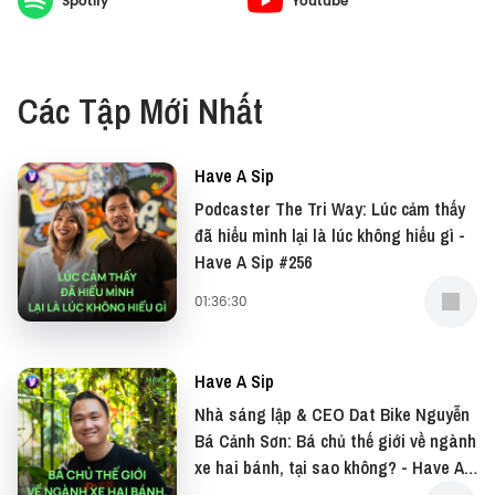
Spotify
Youtube
Trong tập này, Have A Sip mời bạn gặp gỡ một
trong những cái tên có đa trải nghiệm nhất của thế
hệ MC mới, để cùng trò chuyện về công việc đứng
Các Tập Mới Nhất
trước ống kính, những lát cắt hậu trường ít ai biết và
hành trình tạo dấu ấn bằng chính cá tính của riêng.
Have A Sip
#HaveASip #Vietcetera #Vietcetera_Podcast
Podcaster The Tri Way: Lúc cảm thấy
#HAS238 #NowisYours #MakeitPossible
đã hiểu mình lại là lúc không hiểu gì -
#HUAWEIMatePad #HUAWEIWatchGT6
Have A Sip #256
#HUAWEIFreeBuds
01:36:30
—
Have A Sip
Cảm ơn Huawei đã đồng hành cùng Have A Sip, tiếp
Nhà sáng lập & CEO Dat Bike Nguyễn
thêm cảm hứng để thế hệ trẻ dám nghĩ, dám làm
Bá Cảnh Sơn: Bá chủ thế giới về ngành
và biến ước mơ thành hiện thực.
xe hai bánh, tại sao không? - Have A
Sip #255