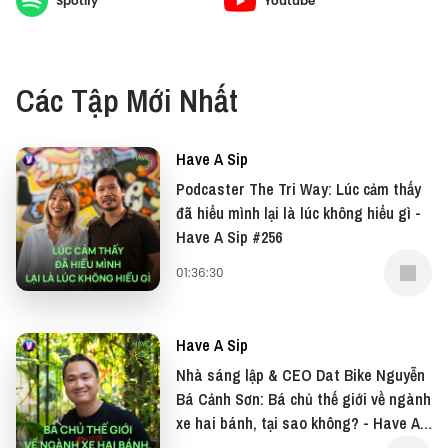
Spotify
Youtube
Nhưng điều thú vị hơn, Have A Sip còn mang đến
một khách mời bí ẩn để gây bất ngờ cho Orange.
Bạn có đoán được ai không?
Các Tập Mới Nhất
Đừng quên có thể xem bản video của podcast này
tại: YouTube
Have A Sip
Và đọc những bài viết thú vị tại website: Vietcetera
Podcaster The Tri Way: Lúc cảm thấy
đã hiểu mình lại là lúc không hiểu gì -
Have A Sip #256
—
01:36:30
Cảm ơn HPV Việt Nam đã đồng hành cùng
Vietcetera cho lối sống từ chối rủi ro, sống lành chủ
Have A Sip
động.
Nhà sáng lập & CEO Dat Bike Nguyễn
Bá Cảnh Sơn: Bá chủ thế giới về ngành
Nội dung này do Hội Y học Dự phòng Việt Nam cung
xe hai bánh, tại sao không? - Have A
cấp và được MSD tài trợ vì mục đích giáo dục. VN-
Sip #255