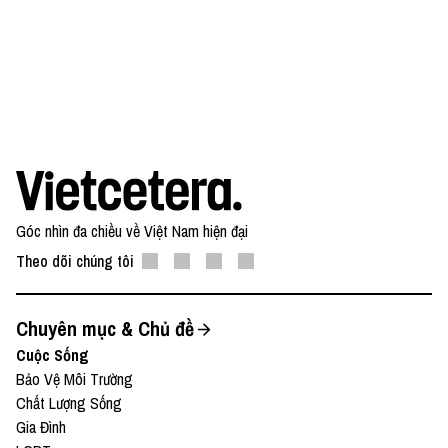
tại: YouTube
Và đọc những bài viết thú vị tại website: Vietcetera
—
Yêu thích tập podcast này, bạn có thể donate tại:
● Patreon:
Góc nhìn đa chiều về Việt Nam hiện đại
https://www.patreon.com/vietcetera
Theo dõi chúng tôi
● Buy me a coffee:
https://www.buymeacoffee.com/vietcetera
Chuyên mục & Chủ đề
Cuộc Sống
Nếu có bất cứ góp ý, phản hồi hay mong muốn hợp
Bảo Vệ Môi Trường
tác, bạn có thể gửi email về địa chỉ
Chất Lượng Sống
team@vietcetera.com
Gia Đình