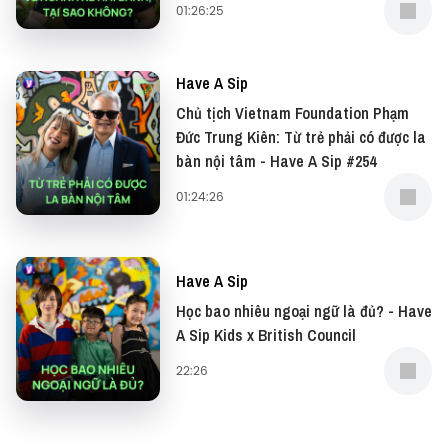
GSL-00576 11012026, VN-GSL-00577 11012026
01:26:25
—
Have A Sip
Nếu có bất cứ góp ý, phản hồi hay mong muốn hợp
Chủ tịch Vietnam Foundation Phạm
tác, bạn có thể gửi email về địa chỉ
Đức Trung Kiên: Từ trẻ phải có được la
team@vietcetera.com
bàn nội tâm - Have A Sip #254
01:24:26
Yêu thích tập podcast này, bạn có thể donate cho
Have A Sip tại:
Have A Sip
● Patreon:
https://www.patreon.com/vietcetera
● Buy me a coffee:
Học bao nhiêu ngoại ngữ là đủ? - Have
A Sip Kids x British Council
https://www.buymeacoffee.com/vietcetera
22:26
—
Đừng quên có thể xem bản video của podcast này