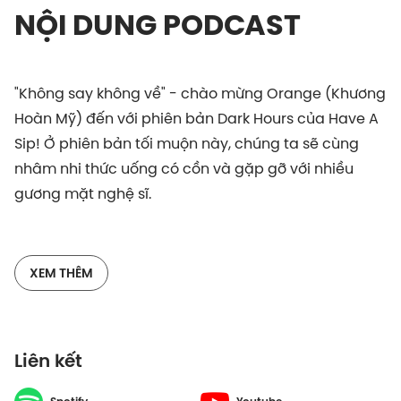
NỘI DUNG PODCAST
"Không say không về" - chào mừng Orange (Khương
Hoàn Mỹ) đến với phiên bản Dark Hours của Have A
Sip! Ở phiên bản tối muộn này, chúng ta sẽ cùng
nhâm nhi thức uống có cồn và gặp gỡ với nhiều
gương mặt nghệ sĩ.
Orange là một ca sĩ nữ gen Z tài năng, có thể tự
sáng tác và sở hữu giọng hát được đánh giá cao.
XEM THÊM
11/1/2024, Orange cho ra mắt album Cam'on, album
đầu tay trong sự nghiệp gần 10 năm làm nghề, cũng
đánh dấu chặng hành trình trưởng thành của bản
Liên kết
thân và sự nghiệp.