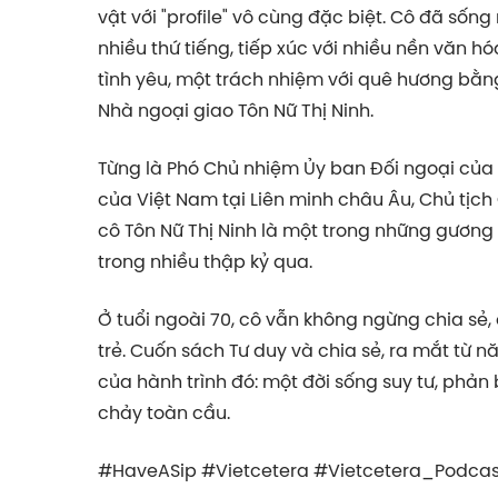
vật với "profile" vô cùng đặc biệt. Cô đã sốn
nhiều thứ tiếng, tiếp xúc với nhiều nền văn h
tình yêu, một trách nhiệm với quê hương bằng 
Nhà ngoại giao Tôn Nữ Thị Ninh.
Từng là Phó Chủ nhiệm Ủy ban Đối ngoại của
của Việt Nam tại Liên minh châu Âu, Chủ tịch
cô Tôn Nữ Thị Ninh là một trong những gươn
trong nhiều thập kỷ qua.
Ở tuổi ngoài 70, cô vẫn không ngừng chia sẻ,
trẻ. Cuốn sách Tư duy và chia sẻ, ra mắt từ nă
của hành trình đó: một đời sống suy tư, phản
chảy toàn cầu.
#HaveASip #Vietcetera #Vietcetera_Podcas