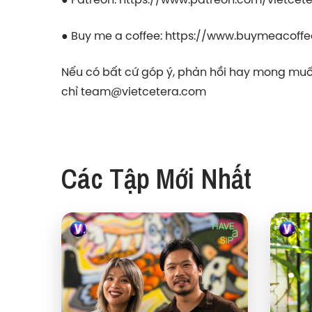
● Buy me a coffee:
⁠⁠⁠⁠⁠⁠⁠⁠⁠⁠⁠⁠⁠https://www.buymeacoffee.c
Nếu có bất cứ góp ý, phản hồi hay mong muốn
chỉ
⁠⁠⁠⁠⁠⁠⁠⁠⁠⁠⁠⁠⁠team@vietcetera.com
Các Tập Mới Nhất