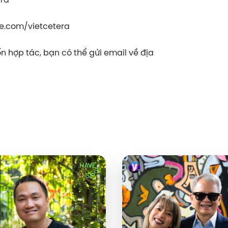
om/vietcetera⁠⁠⁠⁠⁠⁠⁠⁠⁠⁠⁠⁠⁠
 hợp tác, bạn có thể gửi email về địa