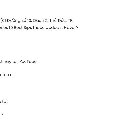
01 Đường số 10, Quận 2, Thủ Đức, TP.
ies 10 Best Sips thuộc podcast Have A
⁠⁠⁠⁠⁠YouTube⁠⁠⁠⁠⁠⁠⁠⁠⁠⁠⁠⁠⁠
⁠⁠⁠⁠⁠⁠⁠⁠⁠
tại:
⁠⁠⁠⁠