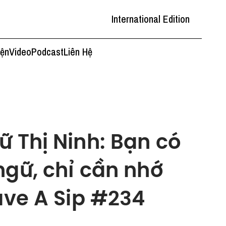
International Edition
iện
Video
Podcast
Liên Hệ
ữ Thị Ninh: Bạn có
ngữ, chỉ cần nhớ
ave A Sip #234