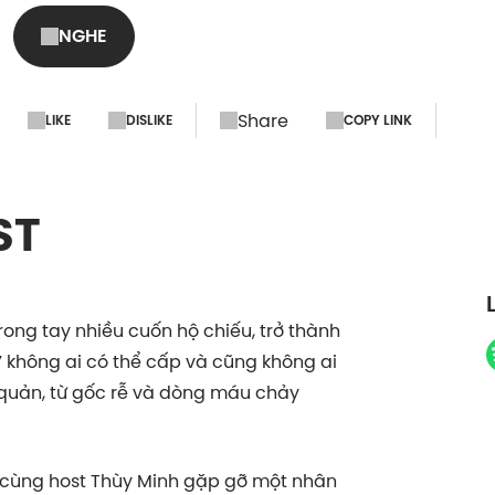
NGHE
Share
LIKE
DISLIKE
COPY LINK
ST
rong tay nhiều cuốn hộ chiếu, trở thành
 không ai có thể cấp và cũng không ai
t quản, từ gốc rễ và dòng máu chảy
sẽ cùng host Thùy Minh gặp gỡ một nhân