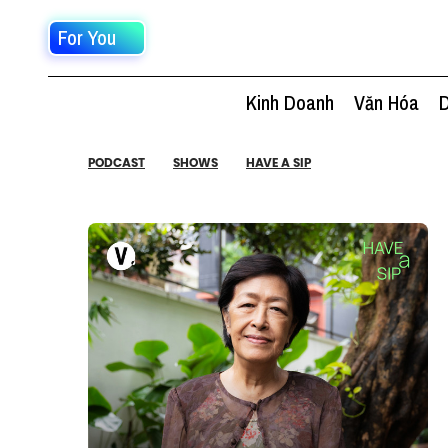
For You
Kinh Doanh
Văn Hóa
D
PODCAST
SHOWS
HAVE A SIP