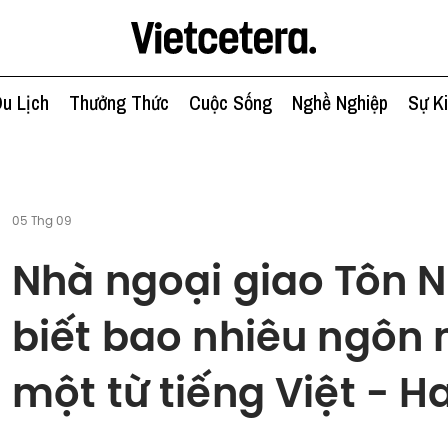
u Lịch
Thưởng Thức
Cuộc Sống
Nghề Nghiệp
Sự K
05 Thg 09
Nhà ngoại giao Tôn N
biết bao nhiêu ngôn 
một từ tiếng Việt - H