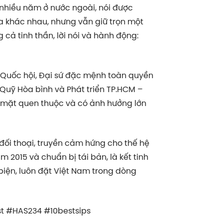
g nhiều năm ở nước ngoài, nói được
óa khác nhau, nhưng vẫn giữ trọn một
cả tinh thần, lời nói và hành động:
 Quốc hội, Đại sứ đặc mệnh toàn quyền
 Quỹ Hòa bình và Phát triển TP.HCM –
g mặt quen thuộc và có ảnh hưởng lớn
 đối thoại, truyền cảm hứng cho thế hệ
m 2015 và chuẩn bị tái bản, là kết tinh
 biện, luôn đặt Việt Nam trong dòng
t #HAS234 #10bestsips