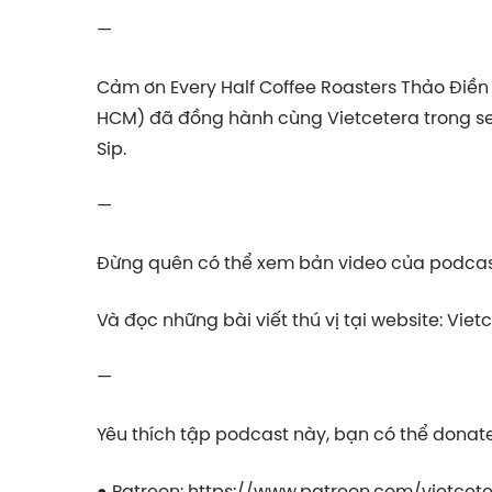
—
Cảm ơn Every Half Coffee Roasters Thảo Điền (
HCM) đã đồng hành cùng Vietcetera trong ser
Sip.
—
Đừng quên có thể xem bản video của podcast này tại: ⁠⁠⁠⁠⁠⁠⁠⁠
Và đọc những bài viết thú vị tại website: ⁠⁠⁠⁠⁠⁠⁠⁠⁠⁠⁠⁠⁠Vietcetera⁠⁠⁠⁠
—
Yêu thích tập podcast này, bạn có thể donate 
● Patreon:
⁠⁠⁠⁠⁠⁠⁠⁠⁠⁠⁠⁠⁠https://www.patreon.com/vietcetera⁠⁠⁠⁠⁠⁠⁠⁠⁠