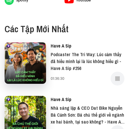
Spotify
Youtube
Đừng quên có thể xem bản video của podcast này
tại: YouTube
Và đọc những bài viết thú vị tại website: Vietcetera
Các Tập Mới Nhất
—
Have A Sip
Nếu có bất cứ góp ý, phản hồi hay mong muốn hợp
Podcaster The Tri Way: Lúc cảm thấy
tác, bạn có thể gửi email về địa chỉ
đã hiểu mình lại là lúc không hiểu gì -
Have A Sip #256
team@vietcetera.com
01:36:30
Yêu thích tập podcast này, bạn có thể donate cho
Have A Sip tại:
Have A Sip
● Patreon:
https://www.patreon.com/vietcetera
Nhà sáng lập & CEO Dat Bike Nguyễn
Bá Cảnh Sơn: Bá chủ thế giới về ngành
● Buy me a coffee:
xe hai bánh, tại sao không? - Have A
Sip #255