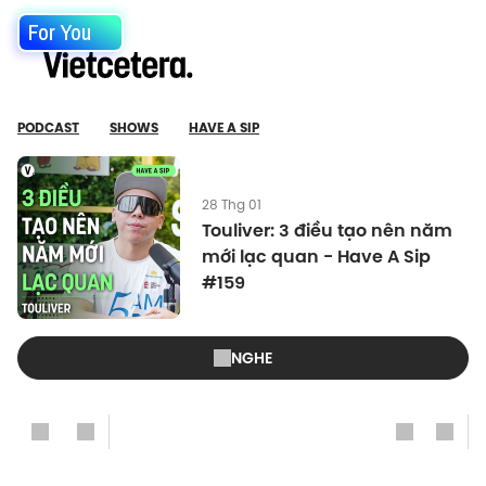
For You
PODCAST
SHOWS
HAVE A SIP
28 Thg 01
Touliver: 3 điều tạo nên năm
mới lạc quan - Have A Sip
#159
NGHE