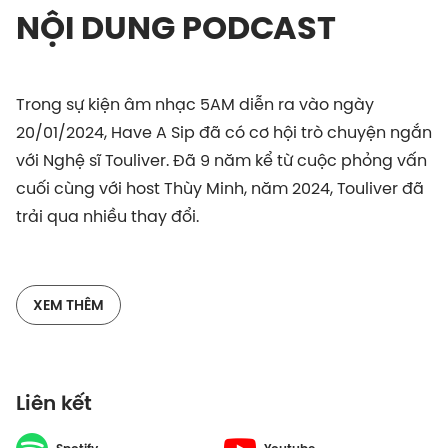
NỘI DUNG PODCAST
Trong sự kiện âm nhạc 5AM diễn ra vào ngày
20/01/2024, Have A Sip đã có cơ hội trò chuyện ngắn
với Nghệ sĩ Touliver. Đã 9 năm kể từ cuộc phỏng vấn
cuối cùng với host Thùy Minh, năm 2024, Touliver đã
trải qua nhiều thay đổi.
Với mục tiêu trong năm mới, anh đang tập trung
vào những dự án âm nhạc đầy tham vọng, hứa hẹn
XEM THÊM
sẽ mang nhiều ca khúc hay dành cho fan hâm mộ.
Đồng thời, anh cũng dành thời gian để chăm sóc
bản thân và phát triển sự nghiệp của mình một
Liên kết
cách bền vững.