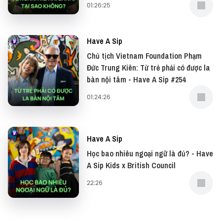
https://www.buymeacoffee.com/vietcetera
01:26:25
#HaveASip #Vietcetera_Podcast #Vietcetera
#SunLifeVietnam #Tetlacquan #Kehoachlacquan
Have A Sip
—
Chủ tịch Vietnam Foundation Phạm
Đức Trung Kiên: Từ trẻ phải có được la
bàn nội tâm - Have A Sip #254
Đừng quên có thể xem bản video của podcast này
tại: YouTube
01:24:26
Và đọc những bài viết thú vị tại website: Vietcetera
Have A Sip
—
Học bao nhiêu ngoại ngữ là đủ? - Have
A Sip Kids x British Council
Yêu thích tập podcast này, bạn có thể donate tại:
22:26
● Patreon:
https://www.patreon.com/vietcetera