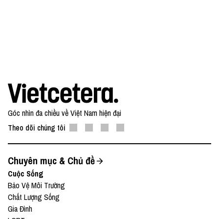
● Buy me a coffee:
https://www.buymeacoffee.com/vietcetera
Nếu có bất cứ góp ý, phản hồi hay mong muốn hợp
tác, bạn có thể gửi email về địa chỉ
team@vietcetera.com
Góc nhìn đa chiều về Việt Nam hiện đại
Theo dõi chúng tôi
Chuyên mục & Chủ đề
Cuộc Sống
Bảo Vệ Môi Trường
Chất Lượng Sống
Gia Đình