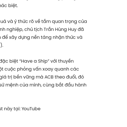
ác biệt.
u quả và ý thức rõ về tầm quan trọng của
anh nghiệp, chủ tịch Trần Hùng Huy đã
ớm để xây dựng nền tảng nhận thức và
).
ặc biệt “Have a Ship” với thuyền
một cuộc phỏng vấn xoay quanh các
giá trị bền vững mà ACB theo đuổi, đó
và sứ mệnh của mình, cùng bắt đầu hành
 này tại: YouTube