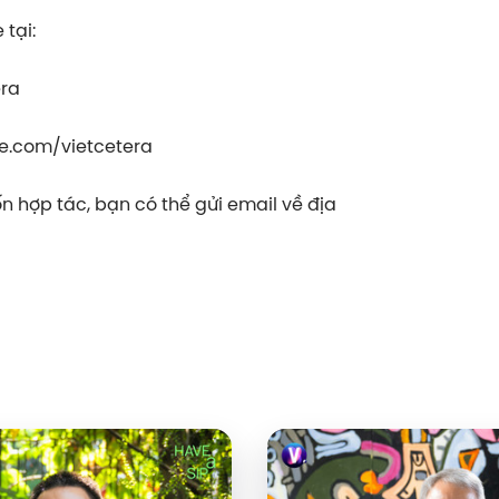
tại:
era
e.com/vietcetera
 hợp tác, bạn có thể gửi email về địa