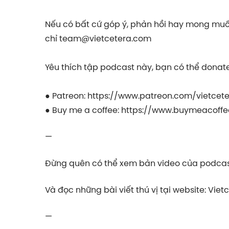
Nếu có bất cứ góp ý, phản hồi hay mong muốn
chỉ
team@vietcetera.com
Yêu thích tập podcast này, bạn có thể donate
● Patreon:
https://www.patreon.com/vietcet
● Buy me a coffee:
https://www.buymeacoffe
—
Đừng quên có thể xem bản video của podcast
Và đọc những bài viết thú vị tại website: Viet
—