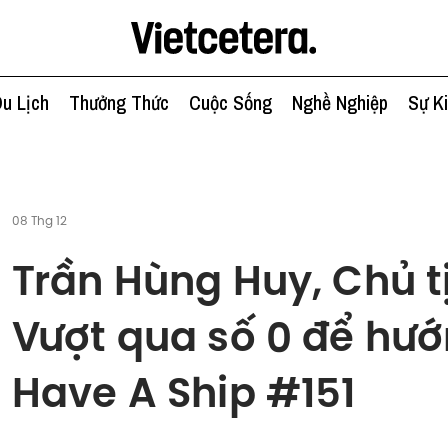
u Lịch
Thưởng Thức
Cuộc Sống
Nghề Nghiệp
Sự K
08 Thg 12
Trần Hùng Huy, Chủ 
Vượt qua số 0 để hướn
Have A Ship #151