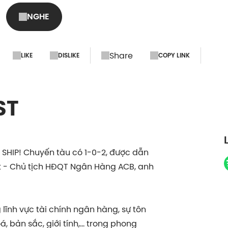
NGHE
Share
LIKE
DISLIKE
COPY LINK
ST
SHIP! Chuyến tàu có 1-0-2, được dẫn
ệt - Chủ tịch HĐQT Ngân Hàng ACB, anh
lĩnh vực tài chính ngân hàng, sự tôn
á, bản sắc, giới tính,… trong phong