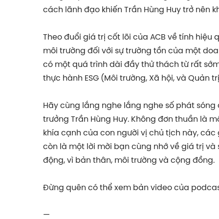
cách lãnh đạo khiến Trần Hùng Huy trở nên kh
Theo đuổi giá trị cốt lõi của ACB về tính hiệ
môi trường đối với sự trường tồn của một do
có một quá trình dài đầy thử thách từ rất s
thực hành ESG (Môi trường, Xã hội, và Quản trị
Hãy cùng lắng nghe lắng nghe số phát sóng đ
trưởng Trần Hùng Huy. Không đơn thuần là 
khía cạnh của con người vị chủ tịch này, các 
còn là một lời mời bạn cùng nhớ về giá trị 
động, vì bản thân, môi trường và cộng đồng.
Đừng quên có thể xem bản video của podcast
—