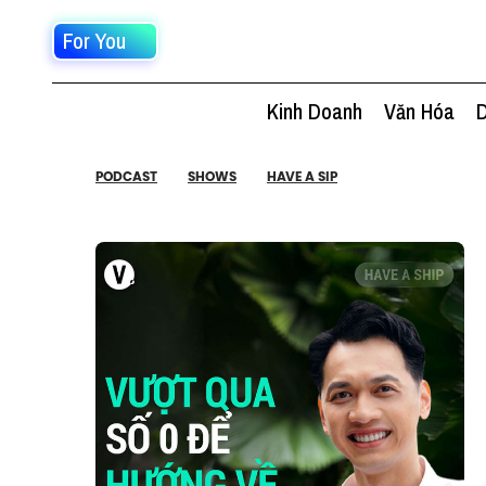
For You
Kinh Doanh
Văn Hóa
D
PODCAST
SHOWS
HAVE A SIP