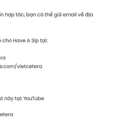
 hợp tác, bạn có thể gửi email về địa
 cho Have A Sip tại:
era
e.com/vietcetera
 này tại: YouTube
cetera