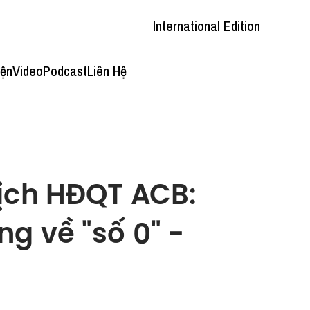
International Edition
iện
Video
Podcast
Liên Hệ
tịch HĐQT ACB:
g về "số 0" -