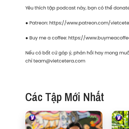
Yêu thích tập podcast này, bạn có thể donate 
● Patreon:
https://www.patreon.com/vietcet
● Buy me a coffee:
https://www.buymeacoffe
Nếu có bất cứ góp ý, phản hồi hay mong muốn
chỉ
team@vietcetera.com
Các Tập Mới Nhất