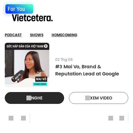
For You
PODCAST
SHOWS
HOMECOMING
02 Thg 06
#3 Mai Vo, Brand &
Reputation Lead at Google
NGHE
XEM VIDEO