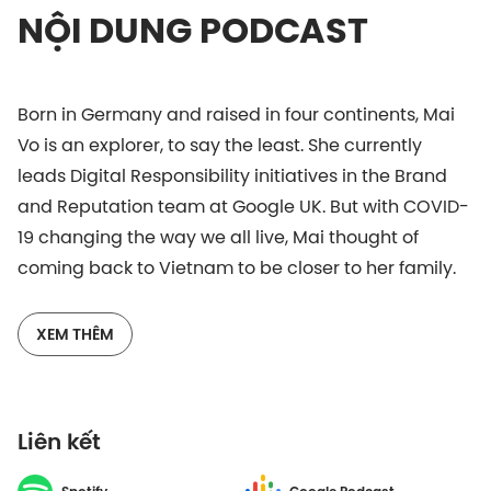
NỘI DUNG PODCAST
Born in Germany and raised in four continents, Mai
Vo is an explorer, to say the least. She currently
leads Digital Responsibility initiatives in the Brand
and Reputation team at Google UK. But with COVID-
19 changing the way we all live, Mai thought of
coming back to Vietnam to be closer to her family.
The moment she arrived, she felt the calling to
contribute to Vietnam’s development.
XEM THÊM
In this new Homecoming episode, Mai Vo shares
about her discoveries as she explores Vietnam, and
Liên kết
her passion project Overseas Vietnamese, which
connects global communities of Vietnamese