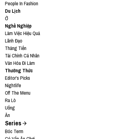
⁠https://www.buymeacoffee.com/vietcetera⁠
People In Fashion
Du Lịch
Nếu có bất cứ góp ý, phản hồi hay mong muốn hợp
Ở
Nghề Nghiệp
tác, bạn có thể gửi email về địa chỉ
Làm Việc Hiệu Quả
⁠team@vietcetera.com⁠
Lãnh Đạo
Thăng Tiến
Tài Chính Cá Nhân
Văn Hóa Đi Làm
Thưởng Thức
Editor's Picks
Nightlife
Off The Menu
Ra Lò
Uống
Ăn
Series
Bóc Term
Có Vấn Ăn Chơi