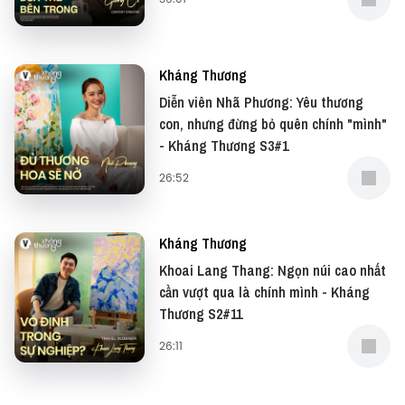
cuộc trò chuyện rất đỗi gần gũi trong tập mở màn
mùa 2 của Kháng Thương.
Kháng Thương
Diễn viên Nhã Phương: Yêu thương
con, nhưng đừng bỏ quên chính "mình"
Hãy cùng lắng nghe hành trình mà Thảo Trang đã
- Kháng Thương S3#1
đi qua, và vẫn đang tiếp tục cất tiếng hát bằng cả
26:52
trái tim mình nhé!
Kháng Thương
Khoai Lang Thang: Ngọn núi cao nhất
#KhángThương #Vietcetera #Vietcetera_Podcast
cần vượt qua là chính mình - Kháng
#KT_S2_1
Thương S2#11
#HPVVietnam#ViMotVietNamKhongGanhNangBoiHPV
26:11
#PhongveHPV