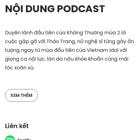
NỘI DUNG PODCAST
Duyên lành đầu tiên của Kháng Thương mùa 2 là
cuộc gặp gỡ với Thảo Trang, nữ nghệ sĩ từng gây ấn
tượng ngay từ mùa đầu tiên của Vietnam Idol với
giọng ca nội lực, làn da nâu khỏe khoắn cùng mái
tóc xoăn xù.
XEM THÊM
Bẵng đi một thời gian, khán giả mới gặp lại Thảo
Trang tại sân khấu The Masked Singer với nhiều
cảm xúc trong mascot Kỳ Đà Hoa và gần đây là
Liên kết
chương trình truyền hình thực tế Chị Đẹp Đạp Gió Rẽ
Sóng. Tại đây, chị đã mang nhiều tiết mục bùng nổ