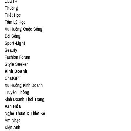
LGBT+
dục.
Thương
Triết Học
Tâm Lý Học
Xu Hướng Cuộc Sống
Tìm hiểu thêm về HPV tại đây:
Đời Sống
Sport-Light
● Fanpage:
⁠https://www.facebook.com/hpvvietnam⁠
Beauty
Fashion Forum
● Website:
Style Seeker
⁠https://hpv.vn/⁠
Kinh Doanh
ChatGPT
—
Xu Hướng Kinh Doanh
Truyền Thông
Yêu thích tập podcast này, bạn có thể donate tại:
Kinh Doanh Thời Trang
Văn Hóa
● Patreon:
⁠https://www.patreon.com/vietcetera⁠
Nghệ Thuật & Thiết Kế
Âm Nhạc
● Buy me a coffee:
Điện Ảnh