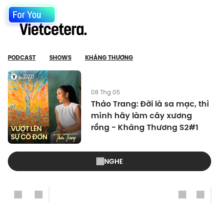
For You
PODCAST
SHOWS
KHÁNG THƯƠNG
08 Thg 05
Thảo Trang: Đời là sa mạc, thì
mình hãy làm cây xương
rồng - Kháng Thương S2#1
NGHE