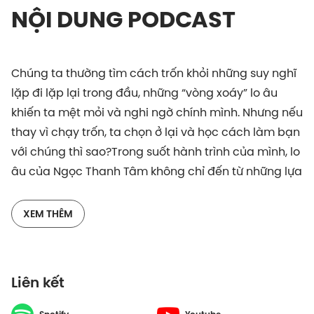
NỘI DUNG PODCAST
Chúng ta thường tìm cách trốn khỏi những suy nghĩ
lặp đi lặp lại trong đầu, những “vòng xoáy” lo âu
khiến ta mệt mỏi và nghi ngờ chính mình. Nhưng nếu
thay vì chạy trốn, ta chọn ở lại và học cách làm bạn
với chúng thì sao?Trong suốt hành trình của mình, lo
âu của Ngọc Thanh Tâm không chỉ đến từ những lựa
chọn trong sự nghiệp, giữa đam mê và áp lực phải
chứng minh bản thân, mà còn từ những mong đợi
XEM THÊM
trong gia đình, những câu hỏi không lời đáp về giá
trị của mình. Trong hành trình ấy, nữ nghệ sĩ nhận ra:
overthinking không hẳn là kẻ thù, mà đôi khi là tấm
Liên kết
gương phản chiếu nỗi sợ và sự nhạy cảm bên trong.
Bằng cách đối thoại với chính những suy nghĩ ấy,