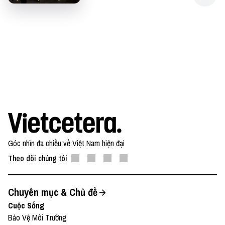
Yêu thích tập podcast này, bạn có thể donate tại:
● Patreon: ⁠⁠⁠https://www.patreon.com/vietcetera⁠⁠⁠
● Buy me a coffee:
⁠⁠⁠https://www.buymeacoffee.com/vietcetera⁠⁠⁠
Nếu có bất cứ góp ý, phản hồi hay mong muốn hợp
tác, bạn có thể gửi email về địa chỉ
⁠⁠⁠team@vietcetera.com⁠⁠⁠
Góc nhìn đa chiều về Việt Nam hiện đại
Theo dõi chúng tôi
Chuyên mục & Chủ đề
Cuộc Sống
Bảo Vệ Môi Trường