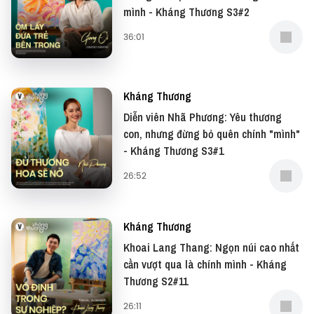
—
mình - Kháng Thương S3#2
Cảm ơn MSD Việt Nam và Cộng đồng phòng vệ HPV
36:01
đã đồng hành cùng Vietcetera để truyền tải thông
điệp "Vì một Việt Nam không gánh nặng bởi HPV".
Nội dung này được phối hợp biên soạn bởi Hội Y học
Kháng Thương
Dự phòng Việt Nam và MSD, kiểm nhận bởi Hội Y học
Diễn viên Nhã Phương: Yêu thương
Dự phòng Việt Nam và MSD tài trợ vì mục đích giáo
con, nhưng đừng bỏ quên chính "mình"
- Kháng Thương S3#1
dục.
26:52
Tìm hiểu thêm về HPV tại đây:
● Fanpage: ⁠⁠⁠https://www.facebook.com/hpvvietnam⁠⁠⁠
Kháng Thương
Khoai Lang Thang: Ngọn núi cao nhất
● Website: ⁠⁠⁠https://hpv.vn/⁠⁠⁠
cần vượt qua là chính mình - Kháng
Thương S2#11
—
26:11