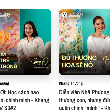
hương
Kháng Thương
Ơi: Học cách bao
Diễn viên Nhã Phương
ới chính mình - Kháng
thương con, nhưng đừ
g S3#2
quên chính "mình" - K