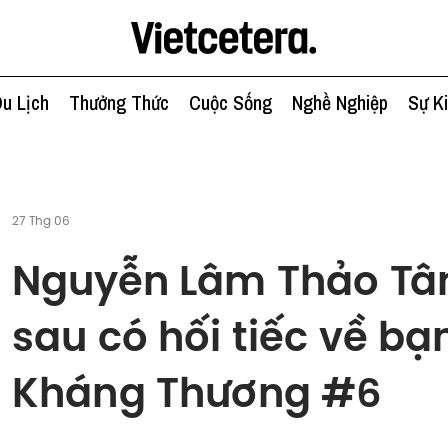
u Lịch
Thưởng Thức
Cuộc Sống
Nghề Nghiệp
Sự K
27 Thg 06
Nguyễn Lâm Thảo Tâ
sau có hối tiếc về bạn
Kháng Thương #6