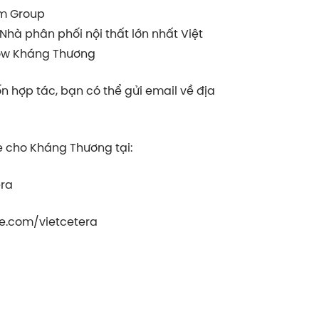
am Group
 Nhà phân phối nội thất lớn nhất Việt
how Kháng Thương
 hợp tác, bạn có thể gửi email về địa
e cho Kháng Thương tại:
era
e.com/vietcetera