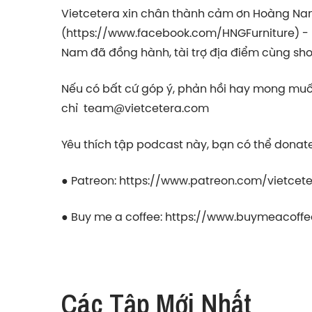
Vietcetera xin chân thành cảm ơn Hoàng N
(
https://www.facebook.com/HNGFurniture
) -
Nam đã đồng hành, tài trợ địa điểm cùng s
Nếu có bất cứ góp ý, phản hồi hay mong muốn
chỉ
team@vietcetera.com
Yêu thích tập podcast này, bạn có thể donat
● Patreon:
https://www.patreon.com/vietcet
● Buy me a coffee:
https://www.buymeacoffe
Các Tập Mới Nhất