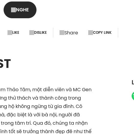
NGHE
Share
LIKE
DISLIKE
COPY LINK
ST
âm Thảo Tâm, một diễn viên và MC Gen
ững thử thách và thành công trong
ủng hộ không ngừng từ gia đình. Cô
 đặc biệt là với bà nội, người đã
rong tâm trí. Qua đó, chúng ta nhận
đình tốt sẽ trưởng thành đẹp đẽ như thế