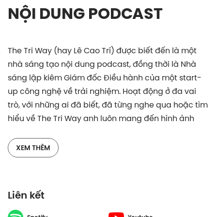
NỘI DUNG PODCAST
The Tri Way (hay Lê Cao Trí) được biết đến là một
nhà sáng tạo nội dung podcast, đồng thời là Nhà
sáng lập kiêm Giám đốc Điều hành của một start-
up công nghệ về trải nghiệm. Hoạt động ở đa vai
trò, với những ai đã biết, đã từng nghe qua hoặc tìm
hiểu về The Tri Way anh luôn mang đến hình ảnh
mạnh mẽ, cá tính nhưng cũng đầy triết học về nhân
sinh.
XEM THÊM
Trước khi trở thành phiên bản hiện tại, The Tri Way
cũng đã trải qua những cơn khủng hoảng của riêng
Liên kết
mình. Đó là cơn khủng hoảng vào năm 23 tuổi khi
vừa bước chân vào đời, phải đứng trước vô vàn