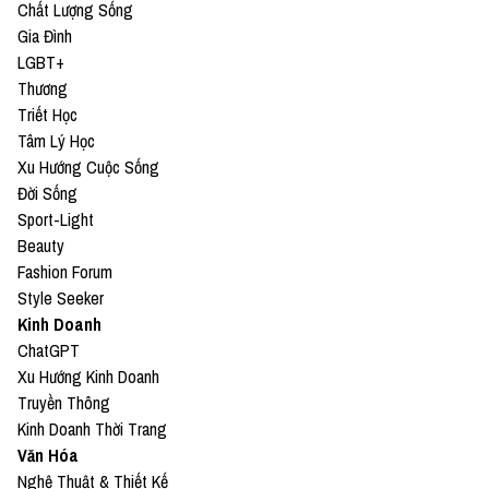
team@vietcetera.com
Chất Lượng Sống
Gia Đình
LGBT+
—
Thương
Yêu thích tập podcast này, bạn có thể donate cho
Triết Học
Kháng Thương tại:
Tâm Lý Học
Xu Hướng Cuộc Sống
● Patreon:
https://www.patreon.com/vietcetera
Đời Sống
Sport-Light
● Buy me a coffee:
Beauty
https://www.buymeacoffee.com/vietcetera
Fashion Forum
Style Seeker
Kinh Doanh
#KhángThương #Vietcetera_Podcast #Vietcetera
ChatGPT
#KT_S1_11
Xu Hướng Kinh Doanh
Truyền Thông
Kinh Doanh Thời Trang
Văn Hóa
Nghệ Thuật & Thiết Kế