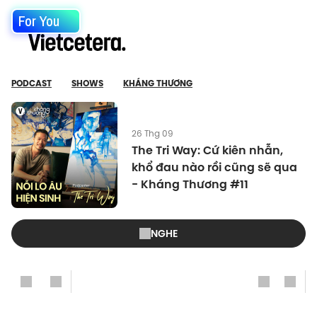
For You
PODCAST
SHOWS
KHÁNG THƯƠNG
26 Thg 09
The Tri Way: Cứ kiên nhẫn,
khổ đau nào rồi cũng sẽ qua
- Kháng Thương #11
NGHE