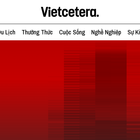
u Lịch
Thưởng Thức
Cuộc Sống
Nghề Nghiệp
Sự K