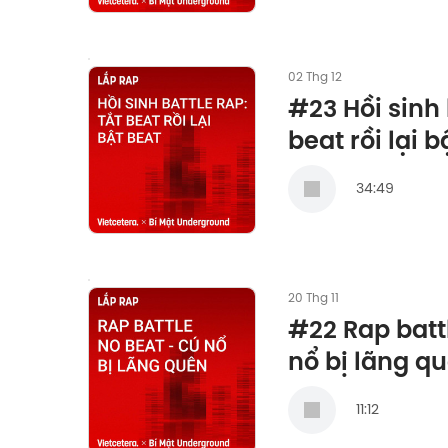
02 Thg 12
#23 Hồi sinh 
beat rồi lại 
34:49
20 Thg 11
#22 Rap batt
nổ bị lãng q
11:12