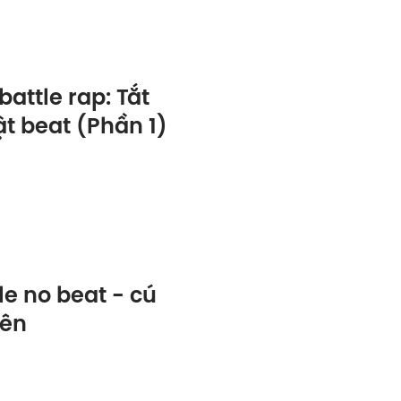
battle rap: Tắt
bật beat (Phần 1)
le no beat - cú
uên