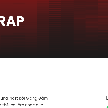
S
 RAP
ound, host bởi Giang Đẫm
à thể loại âm nhạc cực