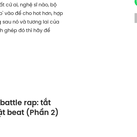
ất cứ ai, nghệ sĩ nào, bộ
' vào để cho hot hơn, hợp
ng sau nó và tương lai của
h ghép đó thì hãy để
battle rap: tắt
bật beat (Phần 2)