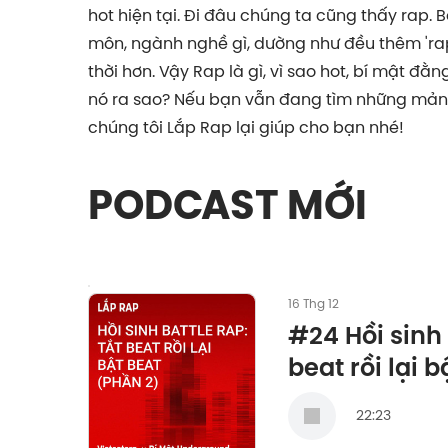
hot hiện tại. Đi đâu chúng ta cũng thấy rap. B
môn, ngành nghề gì, dường như đều thêm 'rap
thời hơn. Vậy Rap là gì, vì sao hot, bí mật đằ
nó ra sao? Nếu bạn vẫn đang tìm những mản
chúng tôi Lắp Rap lại giúp cho bạn nhé!
PODCAST MỚI
16 Thg 12
#24 Hồi sinh 
beat rồi lại 
22:23