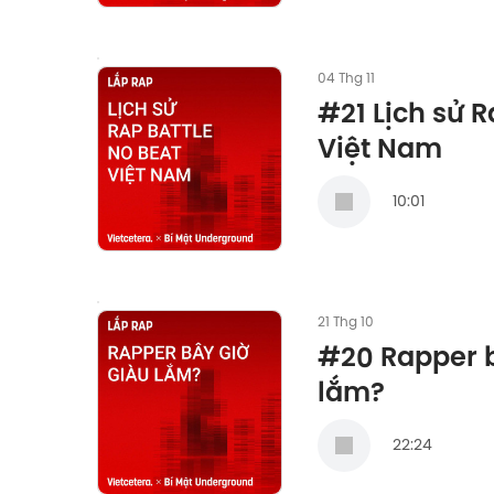
04 Thg 11
#21 Lịch sử R
Việt Nam
10:01
21 Thg 10
#20 Rapper b
lắm?
22:24