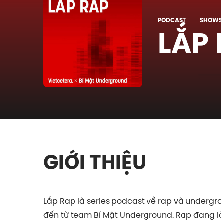
PODCAST
SHOW
LẮP
GIỚI THIỆU
Lắp Rap là series podcast về rap và undergr
đến từ team Bí Mật Underground. Rap đang l