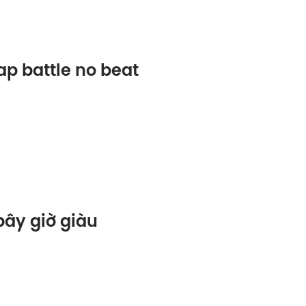
ap battle no beat
ây giờ giàu