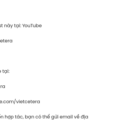
⁠⁠⁠⁠⁠⁠⁠YouTube⁠⁠⁠⁠⁠⁠⁠⁠
⁠⁠⁠⁠⁠⁠⁠⁠
tại:
⁠⁠⁠⁠
com/vietcetera⁠⁠⁠⁠⁠⁠⁠⁠
 hợp tác, bạn có thể gửi email về địa