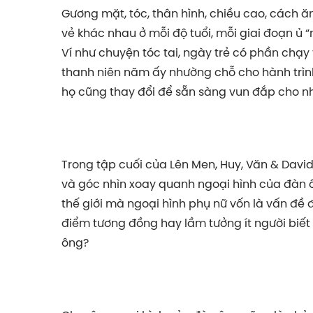
Gương mặt, tóc, thân hình, chiều cao, cách 
vẻ khác nhau ở mỗi độ tuổi, mỗi giai đoạn ủ 
Ví như chuyện tóc tai, ngày trẻ có phần chạ
thanh niên năm ấy nhường chỗ cho hành trìn
họ cũng thay đổi để sẵn sàng vun đắp cho nh
Trong tập cuối của Lên Men, Huy, Văn & Davi
và góc nhìn xoay quanh ngoại hình của đàn 
thế giới mà ngoại hình phụ nữ vốn là vấn đề 
điểm tương đồng hay lầm tưởng ít người biết
ông?