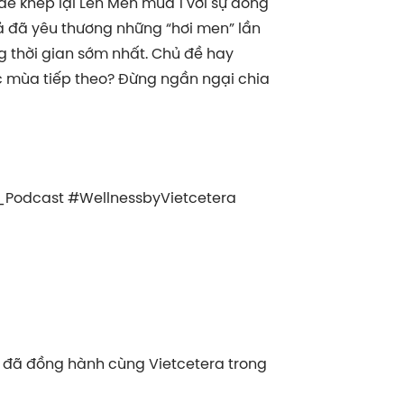
ề khép lại Lên Men mùa 1 với sự đồng
ả đã yêu thương những “hơi men” lần
ng thời gian sớm nhất. Chủ đề hay
 mùa tiếp theo? Đừng ngần ngại chia
_Podcast #WellnessbyVietcetera
x đã đồng hành cùng Vietcetera trong