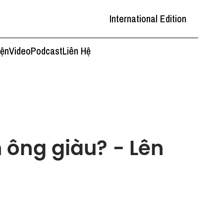
International Edition
iện
Video
Podcast
Liên Hệ
 ông giàu? - Lên