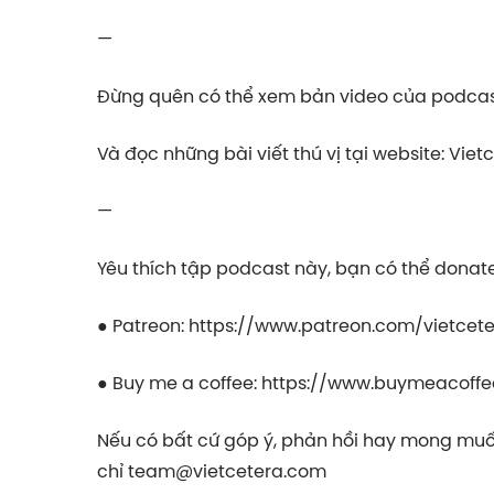
—
Đừng quên có thể xem bản video của podcast này tại: ⁠
Và đọc những bài viết thú vị tại website: ⁠⁠⁠⁠⁠⁠⁠⁠Vietcetera
—
Yêu thích tập podcast này, bạn có thể donate 
● Patreon:
⁠⁠⁠⁠⁠⁠⁠⁠https://www.patreon.com/vietcetera⁠⁠⁠⁠
● Buy me a coffee:
⁠⁠⁠⁠⁠⁠⁠⁠https://www.buymeacoffee.
Nếu có bất cứ góp ý, phản hồi hay mong muốn
chỉ
⁠⁠⁠⁠⁠⁠⁠⁠team@vietcetera.com