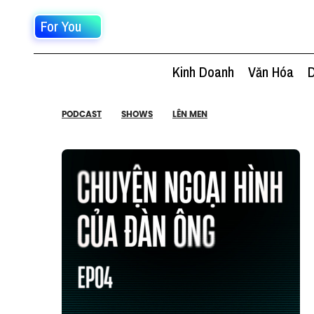
For You
Kinh Doanh
Văn Hóa
D
PODCAST
SHOWS
LÊN MEN