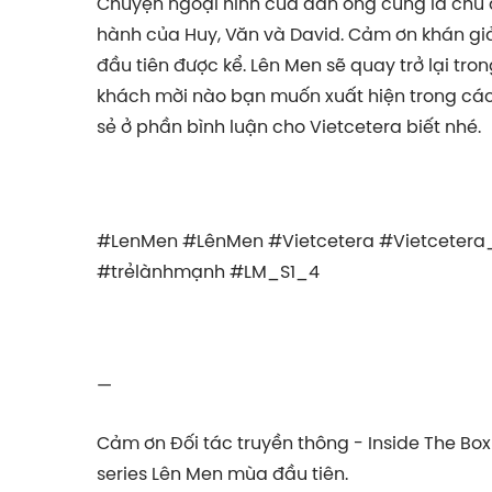
Chuyện ngoại hình của đàn ông cũng là chủ đ
hành của Huy, Văn và David. Cảm ơn khán gi
đầu tiên được kể. Lên Men sẽ quay trở lại tro
khách mời nào bạn muốn xuất hiện trong các
sẻ ở phần bình luận cho Vietcetera biết nhé.
#LenMen #LênMen #Vietcetera #Vietcetera
#trẻlànhmạnh #LM_S1_4
—
Cảm ơn Đối tác truyền thông - Inside The Bo
series Lên Men mùa đầu tiên.