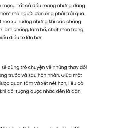
ăn mặc,... tất cả đều mang những dáng
“men” mà người đàn ông phải trải qua.
y theo xu hướng nhưng khi các chàng
h làm chồng, làm bố, chất men trong
iều điều to lớn hơn.
d sẽ cùng trò chuyện về những thay đổi
ông trước và sau hôn nhân. Giữa một
được quan tâm và xét nét hơn, liệu có
 khi đối tượng được nhắc đến là đàn