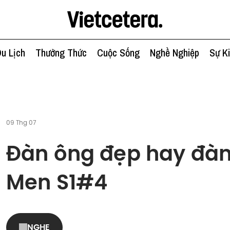
u Lịch
Thưởng Thức
Cuộc Sống
Nghề Nghiệp
Sự K
09 Thg 07
Đàn ông đẹp hay đàn
Men S1#4
NGHE