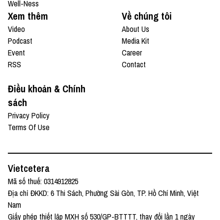
Well-Ness
Xem thêm
Về chúng tôi
Video
About Us
Podcast
Media Kit
Event
Career
RSS
Contact
Điều khoản & Chính
sách
Privacy Policy
Terms Of Use
Vietcetera
Mã số thuế: 0314912825
Địa chỉ ĐKKD: 6 Thi Sách, Phường Sài Gòn, TP. Hồ Chí Minh, Việt
Nam
Giấy phép thiết lập MXH số 530/GP-BTTTT, thay đổi lần 1 ngày