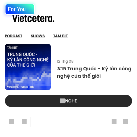
For You
PODCAST
SHOWS
TÁM BÍT
12 Thg 08
#15 Trung Quốc - Kỳ lân công
nghệ của thế giới
NGHE