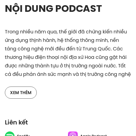
NỘI DUNG PODCAST
Trong nhiều năm qua, thế giới đã chứng kiến nhiều
ứng dụng thịnh hành, hệ thống thông minh, nền
tảng công nghệ mới đều đến từ Trung Quốc. Các
thương hiệu điện thoại nội địa xứ Hoa cũng gặt hái
được những thành tựu ở thị trường ngoài nước. Tất
cả đều phản ánh sức mạnh và thị trường công nghệ
của Trung Quốc đang dẫn đầu toàn cầu. Vì sao mà
nền công nghệ Trung Quốc phát triển nhanh chóng
XEM THÊM
như vậy?
Cảm ơn nhà tài trợ Tiki đã đồng hành cùng series
Liên kết
Tám Bít. Tiki là sàn thương mại điện tử uy tín hàng
đầu Việt Nam theo khảo sát mới nhất từ Nielsen