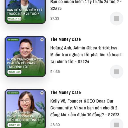
Bạn có muốn kiếm 1 tỷ trước 24 tuổi? -
● Buy me a coffee:
S2#25
https://www.buymeacoffee.com/vietcetera
37:33
The Money Date
Hoàng Anh, Admin @bearbrickbtws:
Muốn trải nghiệm tốt phải lên kế hoạch
tài chính tốt - S2#24
54:36
The Money Date
Kelly Võ, Founder &CEO Dear Our
Community: Vì sao bạn nên cho đi 2
đồng khi kiếm được 10 đồng? - S2#23
46:30