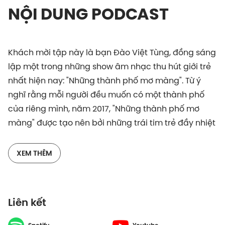
NỘI DUNG PODCAST
Khách mời tập này là bạn Đào Việt Tùng, đồng sáng
lập một trong những show âm nhạc thu hút giới trẻ
nhất hiện nay: "Những thành phố mơ màng". Từ ý
nghĩ rằng mỗi người đều muốn có một thành phố
của riêng mình, năm 2017, "Những thành phố mơ
màng" được tạo nên bởi những trái tim trẻ đầy nhiệt
huyết. Chỉ trong vài năm, indie show này đã trở
thành nơi kết nối những con người đam mê âm
XEM THÊM
nhạc.
Sự kiện gần đây nhất của "Những thành phố mơ
Liên kết
màng" đã tạo ra nhiều tương tác trên mạng xã hội,
gây nên các cuộc trò chuyện trên khắp Internet.