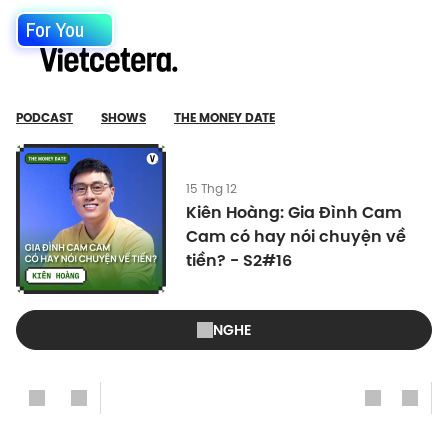
For You
PODCAST
SHOWS
THE MONEY DATE
15 Thg 12
Kiên Hoàng: Gia Đình Cam
Cam có hay nói chuyện về
tiền? - S2#16
NGHE