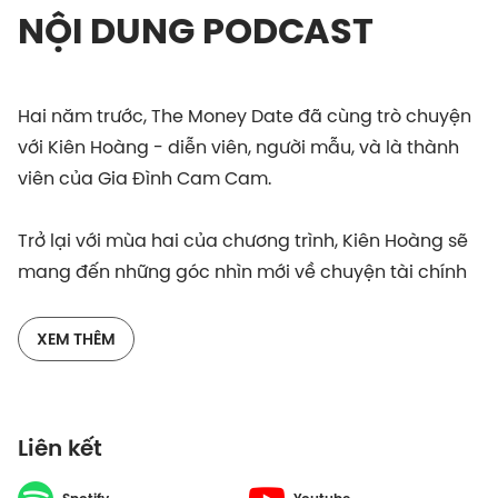
NỘI DUNG PODCAST
Hai năm trước, The Money Date đã cùng trò chuyện
với Kiên Hoàng - diễn viên, người mẫu, và là thành
viên của Gia Đình Cam Cam.
Trở lại với mùa hai của chương trình, Kiên Hoàng sẽ
mang đến những góc nhìn mới về chuyện tài chính
gia đình, và cách anh xây dựng một mối quan hệ
lành mạnh với tiền bạc cho bé Cam - con gái mình.
XEM THÊM
Đối với anh, công việc hay tiền bạc chỉ là công cụ
để đạt được mục tiêu lớn, và đôi khi ta cũng cần
sống chậm lại để có nhiều thời gian hơn cho những
Liên kết
gì thật sự quan trọng.