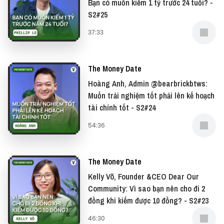
Bạn có muốn kiếm 1 tỷ trước 24 tuổi? -
S2#25
Yêu thích tập podcast này, bạn có thể donate cho
37:33
The Money Date tại:
● Patreon:
https://www.patreon.com/vietcetera
The Money Date
● Buy me a coffee:
Hoàng Anh, Admin @bearbrickbtws:
https://www.buymeacoffee.com/vietcetera
Muốn trải nghiệm tốt phải lên kế hoạch
tài chính tốt - S2#24
54:36
The Money Date
Kelly Võ, Founder &CEO Dear Our
Community: Vì sao bạn nên cho đi 2
đồng khi kiếm được 10 đồng? - S2#23
46:30