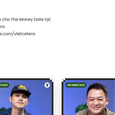
e cho The Money Date tại:
era
e.com/vietcetera