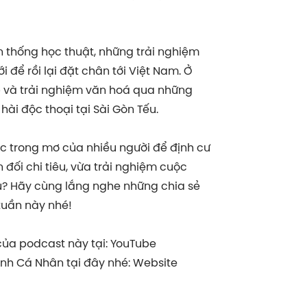
ền thống học thuật, những trải nghiệm
 để rồi lại đặt chân tới Việt Nam. Ở
ập và trải nghiệm văn hoá qua những
 hài độc thoại tại Sài Gòn Tếu.
ệc trong mơ của nhiều người để định cư
 đối chi tiêu, vừa trải nghiệm cuộc
ụ? Hãy cùng lắng nghe những chia sẻ
tuần này nhé!
ủa podcast này tại: YouTube
hính Cá Nhân tại đây nhé: Website