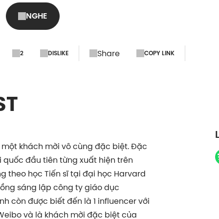
xuân để học tiếng Việ
NGHE
Share
2
DISLIKE
COPY LINK
ST
 một khách mời vô cùng đặc biệt. Đặc
i quốc đầu tiên từng xuất hiện trên
ng theo học Tiến sĩ tại đại học Harvard
 đồng sáng lập công ty giáo dục
nh còn được biết đến là 1 influencer với
 Weibo và là khách mời đặc biệt của