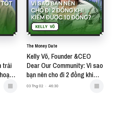
The Money Date
Kelly Võ, Founder &CEO
 trải
Dear Our Community: Vì sao
 hoạch
bạn nên cho đi 2 đồng khi
kiếm được 10 đồng? - S2#23
03 Thg 02
·
46:30