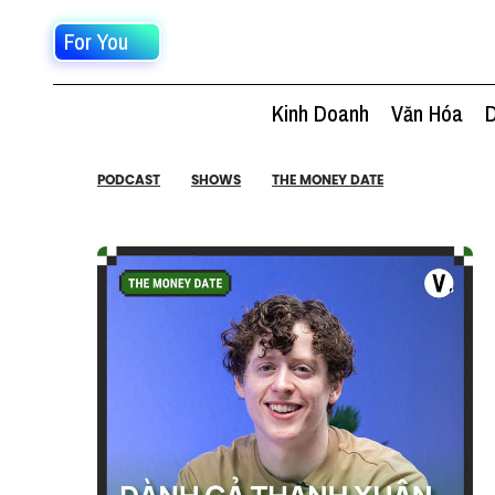
For You
Kinh Doanh
Văn Hóa
D
PODCAST
SHOWS
THE MONEY DATE