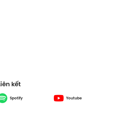
t - S2#17
Liên kết
Spotify
Youtube