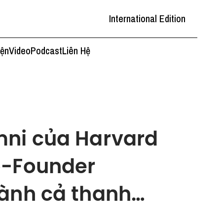
International Edition
iện
Video
Podcast
Liên Hệ
mni của Harvard
o-Founder
Dành cả thanh