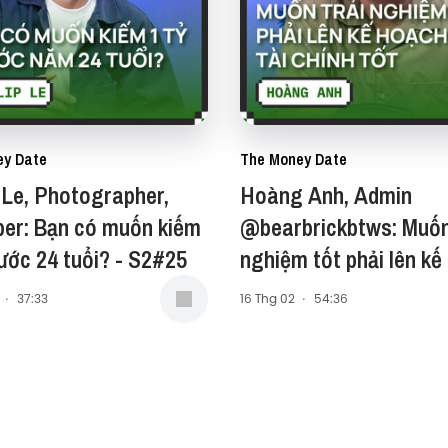
ey Date
The Money Date
p Le, Photographer,
Hoàng Anh, Admin
ber: Bạn có muốn kiếm
@bearbrickbtws: Muốn
1 tỷ trước 24 tuổi? - S2#25
nghiệm tốt phải lên kế
tài chính tốt - S2#24
·
37:33
16 Thg 02
·
54:36