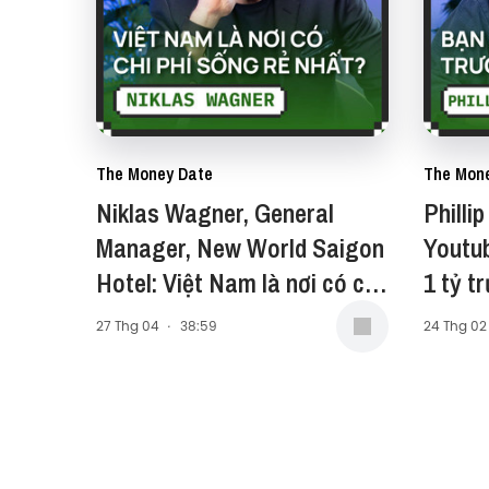
The Money Date
The Mon
Niklas Wagner, General
Philli
Manager, New World Saigon
Youtu
Hotel: Việt Nam là nơi có chi
phí sống rẻ nhất? - S2#26
27 Thg 04
·
38:59
24 Thg 02