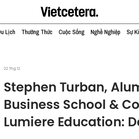
u Lịch
Thưởng Thức
Cuộc Sống
Nghề Nghiệp
Sự K
22 Thg 12
Stephen Turban, Alu
Business School & C
Lumiere Education: 