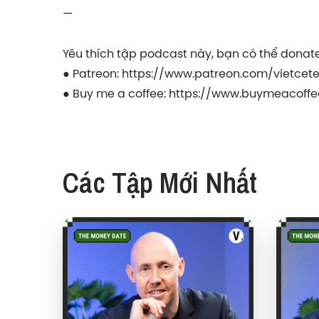
—
Yêu thích tập podcast này, bạn có thể donat
● Patreon:
https://www.patreon.com/vietcet
● Buy me a coffee:
https://www.buymeacoffe
Các Tập Mới Nhất