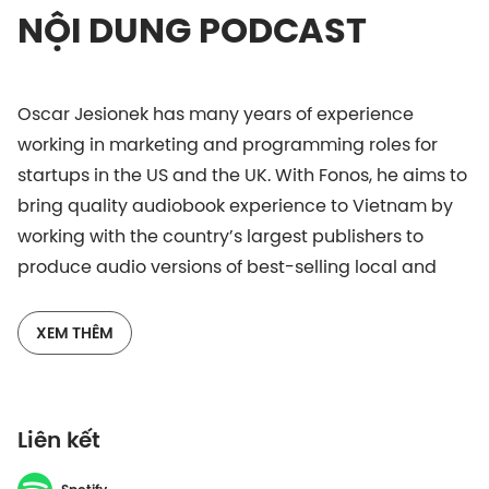
NỘI DUNG PODCAST
Oscar Jesionek has many years of experience
working in marketing and programming roles for
startups in the US and the UK. With Fonos, he aims to
bring quality audiobook experience to Vietnam by
working with the country’s largest publishers to
produce audio versions of best-selling local and
international books.
XEM THÊM
Thanks to the new Vietcetera X Fonos partnership,
you can now listen to Vietcetera articles in audio
format. Recorded by professional voice talent, the 5
Liên kết
to 15-minute clips are perfect to listen on the go;
whether you’re at the gym, at the wheel or browsing