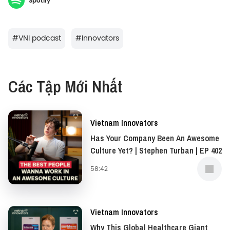
Spotify
grocery store aisles.
This week's episode is brought to you by Jio Health
#
VNI podcast
#
Innovators
Vietnam.
Các Tập Mới Nhất
Vietnam Innovators
Has Your Company Been An Awesome
Culture Yet? | Stephen Turban | EP 402
58:42
Vietnam Innovators
Why This Global Healthcare Giant