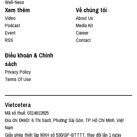
Well-Ness
Xem thêm
Về chúng tôi
Video
About Us
Podcast
Media Kit
Event
Career
RSS
Contact
Điều khoản & Chính
sách
Privacy Policy
Terms Of Use
Vietcetera
Mã số thuế: 0314912825
Địa chỉ ĐKKD: 6 Thi Sách, Phường Sài Gòn, TP. Hồ Chí Minh, Việt
Nam
Giấy phép thiết lập MXH số 530/GP-BTTTT, thay đổi lần 1 ngày