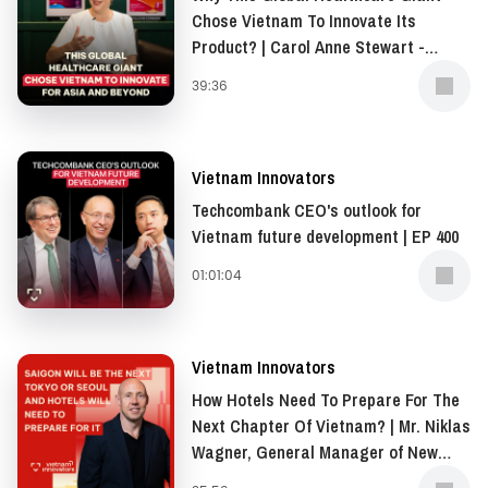
Chose Vietnam To Innovate Its
Product? | Carol Anne Stewart -
President of Asia-Pacific, Middle
39:36
East, and Africa (AMEA), Opella | EP
401
Vietnam Innovators
Techcombank CEO's outlook for
Vietnam future development | EP 400
01:01:04
Vietnam Innovators
How Hotels Need To Prepare For The
Next Chapter Of Vietnam? | Mr. Niklas
Wagner, General Manager of New
World Saigon Hotel | EP 399