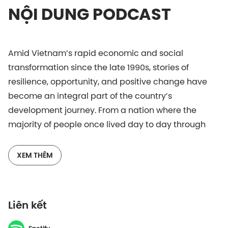
NỘI DUNG PODCAST
Amid Vietnam’s rapid economic and social
transformation since the late 1990s, stories of
resilience, opportunity, and positive change have
become an integral part of the country’s
development journey. From a nation where the
majority of people once lived day to day through
manual labour, Vietnam has gradually created
opportunities for young people, especially those
XEM THÊM
from disadvantaged backgrounds, to access
education, vocational training, and essential skills
for the future.In this context, sustainable support
Liên kết
models have also emerged, laying the foundation
for broader social and workforce development.