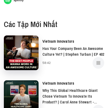
Spotify
Among them, KOTO, founded by CEO Jimmy Pham,
has become a pioneering organization, focusing on
vocational training in the hospitality industry while
Các Tập Mới Nhất
also nurturing life skills and providing career
guidance to prepare youth for professional work
environments.Join host Hao Tran in a conversation
Vietnam Innovators
with Founder and CEO, KOTO - Jimmy Pham, as he
Has Your Company Been An Awesome
shares the journey of building the organization and
Culture Yet? | Stephen Turban | EP 402
his insights on vocational training and career
58:42
development.
___
Vietnam Innovators
Listen to this episode on YouTube
Why This Global Healthcare Giant
Chose Vietnam To Innovate Its
Product? | Carol Anne Stewart -
And explore many amazing articles about the
President of Asia-Pacific, Middle