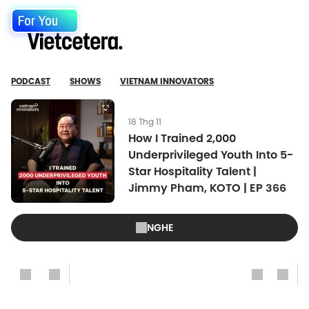
For You
PODCAST
SHOWS
VIETNAM INNOVATORS
18 Thg 11
How I Trained 2,000
Underprivileged Youth Into 5-
Star Hospitality Talent |
Jimmy Pham, KOTO | EP 366
NGHE