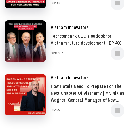
pioneers at: https://vietcetera.com/vn/bo-suu-
39:36
East, and Africa (AMEA), Opella | EP
tap/vietnam-innovator
401
Feel free to leave any questions or invitations for
Vietnam Innovators
business cooperation at
hello@vni-digest.com
Techcombank CEO's outlook for
Vietnam future development | EP 400
01:01:04
Vietnam Innovators
How Hotels Need To Prepare For The
Next Chapter Of Vietnam? | Mr. Niklas
Wagner, General Manager of New
World Saigon Hotel | EP 399
35:59