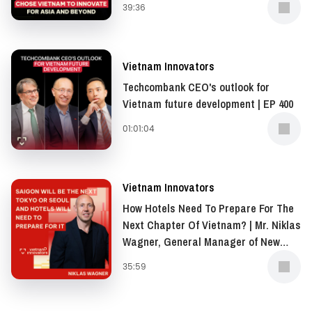
39:36
East, and Africa (AMEA), Opella | EP
401
Vietnam Innovators
Techcombank CEO's outlook for
Vietnam future development | EP 400
01:01:04
Vietnam Innovators
How Hotels Need To Prepare For The
Next Chapter Of Vietnam? | Mr. Niklas
Wagner, General Manager of New
World Saigon Hotel | EP 399
35:59