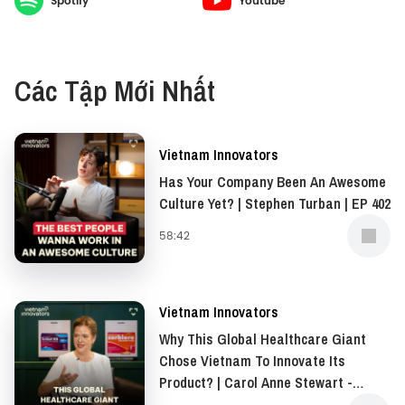
Spotify
Youtube
Vietnam’s development story needs to be
understood through a broader framework than GDP
alone.---
Các Tập Mới Nhất
Listen to this episode on Youtube
Vietnam Innovators
And explore many amazing articles about the
Has Your Company Been An Awesome
pioneers at: https://vietcetera.com/vn/bo-suu-
Culture Yet? | Stephen Turban | EP 402
tap/vietnam-innovator
58:42
Feel free to leave any questions or invitations for
business cooperation at
team@vietcetera.com
Vietnam Innovators
Why This Global Healthcare Giant
Chose Vietnam To Innovate Its
Product? | Carol Anne Stewart -
President of Asia-Pacific, Middle