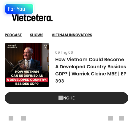
For You
PODCAST
SHOWS
VIETNAM INNOVATORS
09 Thg 06
How Vietnam Could Become
A Developed Country Besides
GDP? | Warrick Cleine MBE | EP
393
NGHE