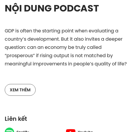
NỘI DUNG PODCAST
GDP is often the starting point when evaluating a
country’s development. But it also invites a deeper
question: can an economy be truly called
“prosperous” if rising output is not matched by
meaningful improvements in people’s quality of life?
This is the focus of Episode 393 of the Vietnam
Innovators podcast (English episode), featuring Mr.
XEM THÊM
Warrick Cleine MBE, Chairman & CEO of KPMG
Vietnam and Cambodia. With extensive experience
advising businesses and institutions across the
Liên kết
region, he brings a multidimensional view on what
drives long-term economic strength, and why