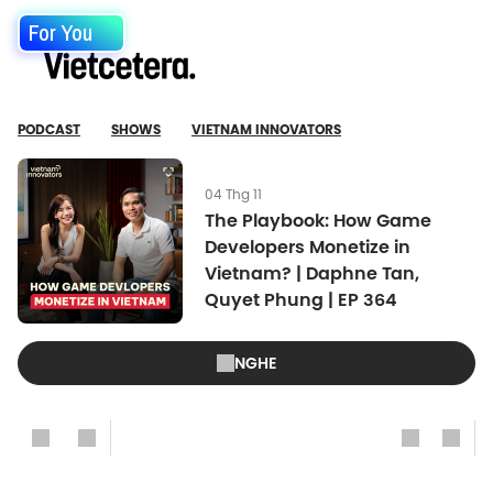
For You
PODCAST
SHOWS
VIETNAM INNOVATORS
04 Thg 11
The Playbook: How Game
Developers Monetize in
Vietnam? | Daphne Tan,
Quyet Phung | EP 364
NGHE