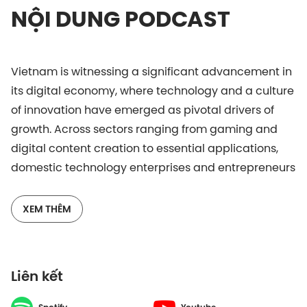
NỘI DUNG PODCAST
Vietnam is witnessing a significant advancement in
its digital economy, where technology and a culture
of innovation have emerged as pivotal drivers of
growth. Across sectors ranging from gaming and
digital content creation to essential applications,
domestic technology enterprises and entrepreneurs
are not only aligning with global trends but actively
shaping them. Within a few years, numerous
XEM THÊM
Vietnamese game and app development studios
have evolved from modest beginnings into
internationally recognized organizations,
Liên kết
exemplifying strategic vision and a resolute
ambition to expand.