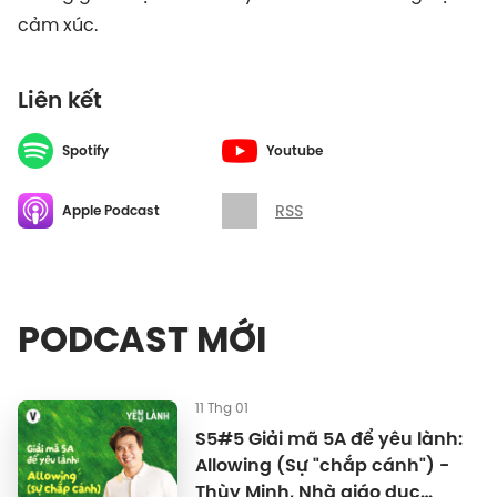
cảm xúc.
Liên kết
Spotify
Youtube
RSS
Apple Podcast
PODCAST MỚI
11 Thg 01
S5#5 Giải mã 5A để yêu lành:
Allowing (Sự "chắp cánh") -
Thùy Minh, Nhà giáo dục