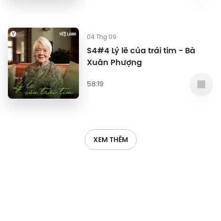
04 Thg 09
S4#4 Lý lẽ của trái tim - Bà
Xuân Phượng
58:19
XEM THÊM