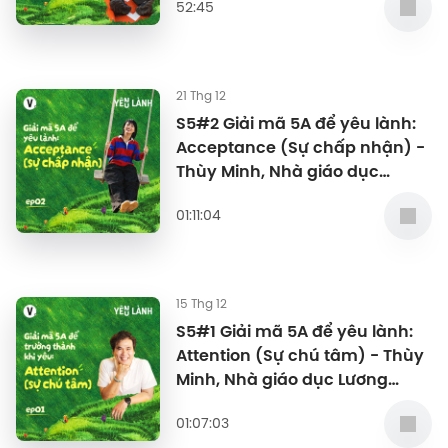
52:45
21 Thg 12
S5#2 Giải mã 5A để yêu lành:
Acceptance (Sự chấp nhận) -
Thùy Minh, Nhà giáo dục
Lương Dũng Nhân
01:11:04
15 Thg 12
S5#1 Giải mã 5A để yêu lành:
Attention (Sự chú tâm) - Thùy
Minh, Nhà giáo dục Lương
Dũng Nhân
01:07:03