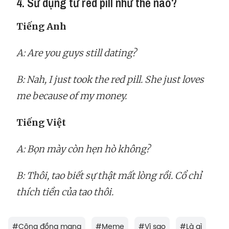
4. Sử dụng từ red pill như thế nào?
Tiếng Anh
A: Are you guys still dating?
B: Nah, I just took the red pill. She just loves
me because of my money.
Tiếng Việt
A: Bọn mày còn hẹn hò không?
B: Thôi, tao biết sự thật mất lòng rồi. Cổ chỉ
thích tiền của tao thôi.
#
Cộng đồng mạng
#
Meme
#
Vì sao
#
Là gì