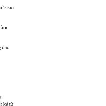
mức cao
iảm
g dao
ng
t kể từ