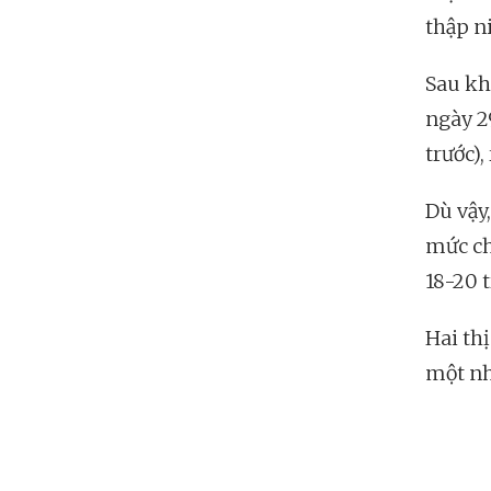
thập n
Sau kh
ngày 2
trước),
Dù vậy,
mức ch
18-20 
Hai th
một nh