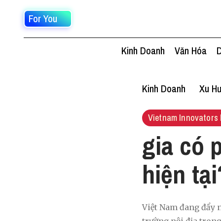
For You
Kinh Doanh
Văn Hóa
D
Kinh Doanh
Xu Hư
Vietnam Innovators 
gia có 
hiện tại
Việt Nam đang đẩy n