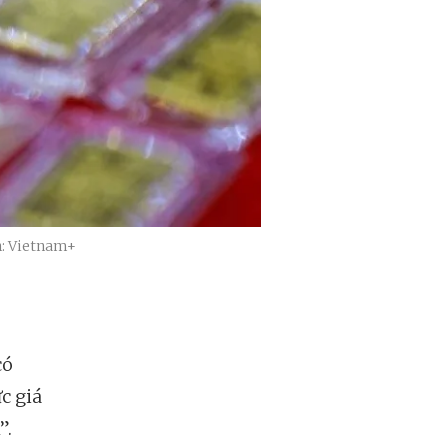
n: Vietnam+
có
c giá
”.