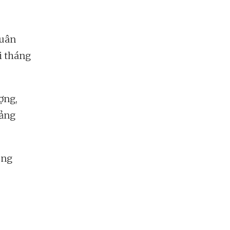
quân
i tháng
ượng,
oảng
ùng