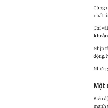
Cùng n
nhất t
Chỉ vài
khoản
Nhịp t
động. 
Nhưng 
Một 
Biến đ
mạnh t