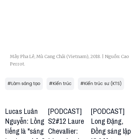
Mây Pha Lê, Mù Cang Chải (Vietnam), 2018. | Nguồn: Cao
Perrot.
#
Làm sáng tạo
#
Kiến trúc
#
Kiến trúc sư (KTS)
Lucas Luân
[PODCAST]
[PODCAST]
Nguyễn: Lồng
S2#12 Laure
Long Đặng,
tiếng là "sáng
Chevallier:
Đồng sáng lập