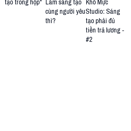
tạo trong hộp"
Làm sáng tạo
Khô Mực
cùng người yêu
Studio: Sáng
thì?
tạo phải đủ
tiền trả lương -
#2