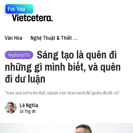
For You
Văn Hóa
Nghệ Thuật & Thiết Kế
Sáng tạo là quên đi
RadioOnTV
những gì mình biết, và quên
đi dư luận
"Sao mà trớ trêu thế, mình vào Harvard để quên đi tất cả."
Lê Nghĩa
10 Thg 06