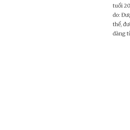
tuổi 2
do: Đư
thể, đ
dàng t