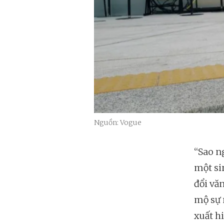
Nguồn: Vogue
“Sao n
một si
đổi vă
mộ sự 
xuất h