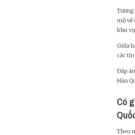
Tương 
mộ về 
khu vự
Giữa h
các tín
Đáp án
Hàn Qu
Có g
Quố
Theo m