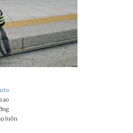
urto
trao
ưỡng
họ luôn