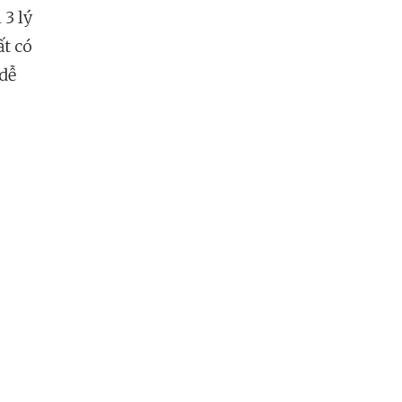
 3 lý
t có
 dễ