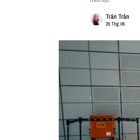
thời đại.
Trân Trân
26 Thg 06