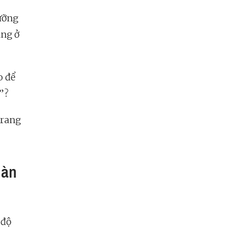
ưỡng
ang ở
o để
ổ”?
trang
Hàn
 độ