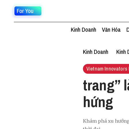
For You
Kinh Doanh
Văn Hóa
D
Kinh Doanh
Kinh 
Vietnam Innovators 
trang” 
hứng
Khám phá xu hướng a