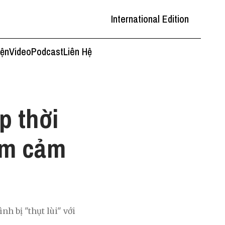
International Edition
iện
Video
Podcast
Liên Hệ
p thời
tìm cảm
h bị "thụt lùi" với