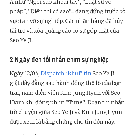
Á như “Ngôi sao khoai tây”, “Luật sư vô
pháp", “Điên thì có sao”... đang đứng trước bờ
vực tan vỡ sự nghiệp. Các nhãn hàng đã hủy
tài trợ và xóa quảng cáo có sự góp mặt của
Seo Ye Ji.
2 Ngày đen tối nhấn chìm sự nghiệp
Ngày 12/04,
Dispatch “khui" tin
Seo Ye Ji
giật dây đằng sau hành động thô lỗ của bạn
trai, nam diễn viên Kim Jung Hyun với Seo
Hyun khi đóng phim “Time”. Đoạn tin nhắn
trò chuyện giữa Seo Ye Ji và Kim Jung Hyun
được xem là bằng chứng cho tin đồn này.