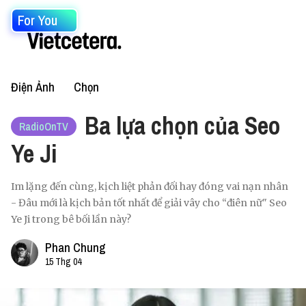
For You
Điện Ảnh
Chọn
Ba lựa chọn của Seo
RadioOnTV
Ye Ji
Im lặng đến cùng, kịch liệt phản đối hay đóng vai nạn nhân
- Đâu mới là kịch bản tốt nhất để giải vây cho “điên nữ" Seo
Ye Ji trong bê bối lần này?
Phan Chung
15 Thg 04